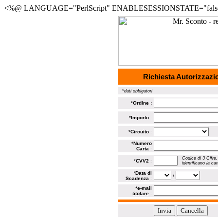
<%@ LANGUAGE="PerlScript" ENABLESESSIONSTATE="fals
Richiesta Autorizzazio
_
*
dati obbigatori
*
Ordine
:
*
Importo
:
*
Circuito
:
*
Numero
Carta
:
Codice di 3 Cifre,
*
CVV2
:
identificano la ca
*
Data di
/
Scadenza
:
*e-mail
titolare
: