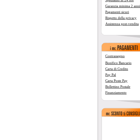
Spediamo in 24 ore
Garanzia minima 2 anni
Pagamenti sicuri
Rispetto della privacy
Assistenza post-vendita
Contrassegno
Bonifico Bancario
Carta di Credito
Pay Pal
Carta Poste Pay
Bollettino Postale
Finanziamento