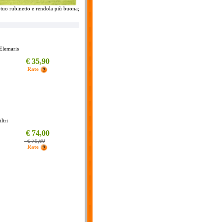
l tuo rubinetto e rendola più buona;
 Elemaris
€ 35,90
_
Rate
ltri
€ 74,00
_
€ 79,60
_
Rate