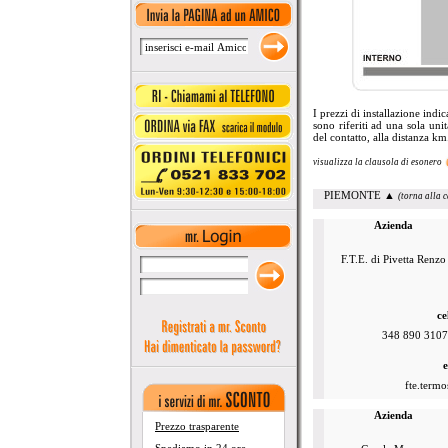
I prezzi di installazione indic
sono riferiti ad una sola unit
del contatto, alla distanza km.
visualizza la clausola di esonero
PIEMONTE
▲
(torna alla c
Azienda
F.T.E. di Pivetta Renzo
ce
348 890 310
e
fte.termo
Azienda
Prezzo trasparente