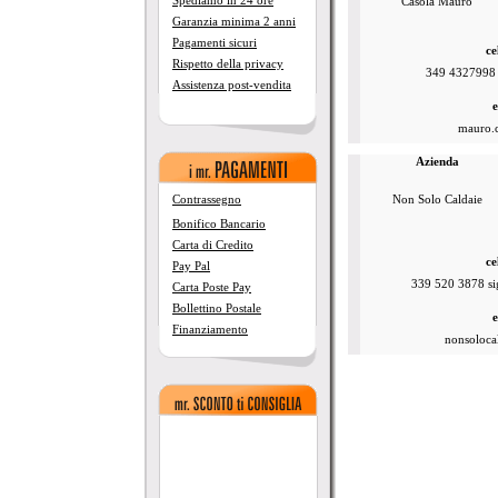
Spediamo in 24 ore
Casola Mauro
Garanzia minima 2 anni
Pagamenti sicuri
ce
Rispetto della privacy
349 4327998
Assistenza post-vendita
e
mauro.c
Azienda
Contrassegno
Non Solo Caldaie
Bonifico Bancario
Carta di Credito
ce
Pay Pal
339 520 3878 sig
Carta Poste Pay
Bollettino Postale
e
Finanziamento
nonsolocal