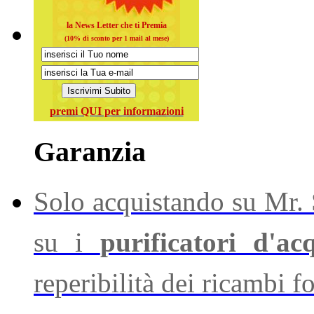
la News Letter che ti Premia
(10% di sconto per 1 mail al mese)
premi QUI per informazioni
Garanzia
Solo acquistando su Mr. S
su i
purificatori d'ac
reperibilità dei ricambi f