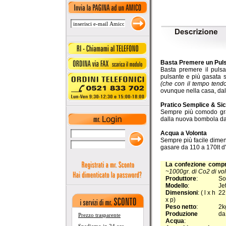
Basta Premere un Pul
Basta premere il pulsa
pulsante e più gasata 
(che con il tempo tend
ovunque nella casa, dal 
Pratico Semplice & Si
Sempre più comodo graz
dalla nuova bombola da 1
Acqua a Volonta
Sempre più facile diment
gasare da 110 a 170lt d
La confezione comp
~1000gr. di Co2 di vo
Produttore
:
So
Modello
:
Je
Dimensioni
: ( l x h
22
x p)
Peso netto
:
2k
Produzione
da
Prezzo trasparente
Acqua
: