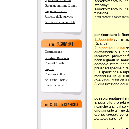
Spediamo in 24 ore
Assorbimento in
ne
standby
:
Garanzia minima 2 anni
Assorbimento in
ne
Pagamenti sicuri
funzione
:
Rispetto della privacy
* dati soggetti a variazione in
Assistenza post-vendita
per ricaricare le Bo
1
.
Acquista
sul ns. si
Ricarica.
2
.
Spedisci i vuoti
de
Contrassegno
direttamente al Tuo do
incaricato provvede
Bonifico Bancario
riconsegnarti le bom
Carta di Credito
bombole vuote per p
preferisci spedire di
Pay Pal
3 la spedizione è rap
Carta Poste Pay
monitorare in quals
Bollettino Postale
ASSEGNATO, se non con il 
3
. Alla ricezione dei v
Finanziamento
posso prenotare il ri
E possibile prenotare 
ricariche anche il ser
direttamente al Tuo do
ore un corriere verrà
bombole cariche)