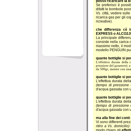
posso ricaricare la 
Se preferisci è possi
difatti le bombole pos
Vs. città, vedere sulle
ricarica gas per gli o
ricreative).
che differenza cè 
EXPRESS o ALCO2
La principale differenz
consiste nella carica
massimo netto, il mo
modello PENGUIN può 
quante bottiglie si
L'effettiva durata della
pressione del gasatore)
; 
da 500gr, mentre con una
quante bottiglie si
L'effettiva durata de
(tempo di pressione 
d'acqua gassata con 
quante bottiglie si 
L'effettiva durata de
(tempo di pressione 
d'acqua gassata con 
ma alla fine dei conti
Vi sono differenti prez
ritiro a Vs. domicilio)
modo chiaro gli
effett