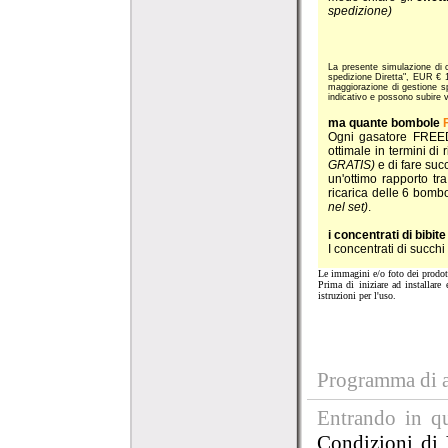
spedizione)
La presente simulazione di 
spedizione Diretta", EUR € 15
maggiorazione di gestione s
indicativo e possono subire 
ma quante bombole
Ogni gasatore FREEDO
ottimale in termini di
GRATIS)
e di fare suc
un'ottimo rapporto tra
ricarica delle 6 bomb
nel set)
.
i concentrati di bibite
I concentrati di succh
Le immagini e/o foto dei prodotti
Prima di iniziare ad installare
istruzioni per l'uso.
Programma di af
Entrando in qu
Condizioni di 