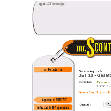
Gasatore Acqua
>
Jet
JET 10 - Gasat
Ingrandisci
Prezzo:
€
Listino:
€ 2
Quanto Costa Pagare a R
Quantità :