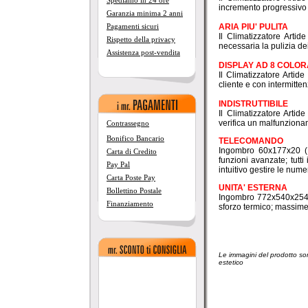
Spediamo in 24 ore
incremento progressivo 
Garanzia minima 2 anni
ARIA PIU' PULITA
Pagamenti sicuri
Il Climatizzatore Arti
Rispetto della privacy
necessaria la pulizia dei
Assistenza post-vendita
DISPLAY AD 8 COLOR
Il Climatizzatore Artid
cliente e con intermitten
INDISTRUTTIBILE
Il Climatizzatore Arti
verifica un malfunziona
Contrassegno
Bonifico Bancario
TELECOMANDO
Ingombro 60x177x20 (Lx
Carta di Credito
funzioni avanzate; tutt
Pay Pal
intuitivo gestire le nume
Carta Poste Pay
UNITA' ESTERNA
Bollettino Postale
Ingombro 772x540x254 (
Finanziamento
sforzo termico; massime 
Le immagini del prodotto son
estetico