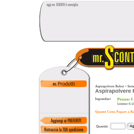
Aspirapolvere Robot
>
Seri
Aspirapolvere R
Ingrandisci
Prezzo:
€
Listino:
€ 2
Quanto Costa Pagare a R
Quantità :