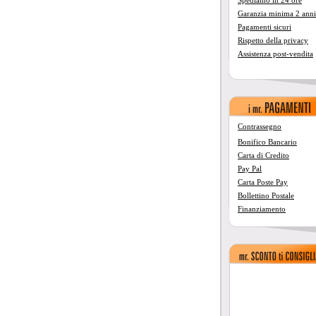
Spediamo in 24 ore
Garanzia minima 2 anni
Pagamenti sicuri
Rispetto della privacy
Assistenza post-vendita
Contrassegno
Bonifico Bancario
Carta di Credito
Pay Pal
Carta Poste Pay
Bollettino Postale
Finanziamento