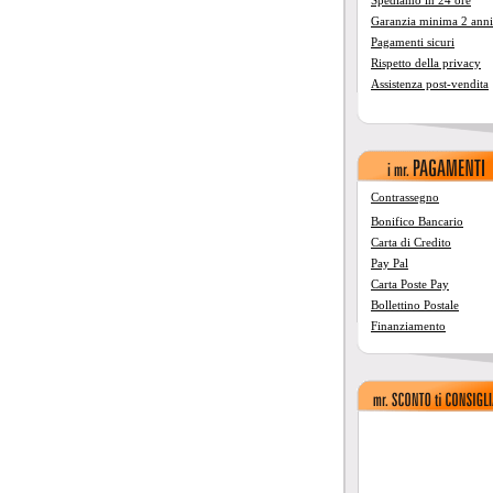
Spediamo in 24 ore
Garanzia minima 2 anni
Pagamenti sicuri
Rispetto della privacy
Assistenza post-vendita
Contrassegno
Bonifico Bancario
Carta di Credito
Pay Pal
Carta Poste Pay
Bollettino Postale
Finanziamento