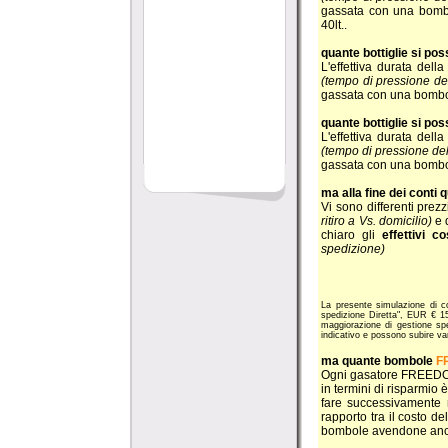
gassata con una bomb
40lt..
quante bottiglie si 
L'effettiva durata del
(tempo di pressione de
gassata con una bombo
quante bottiglie si p
L'effettiva durata del
(tempo di pressione de
gassata con una bombo
ma alla fine dei conti 
Vi sono differenti prezz
ritiro a Vs. domicilio)
e 
chiaro gli
effettivi co
spedizione)
La presente simulazione di c
spedizione Diretta", EUR € 15,
maggiorazione di gestione sp
indicativo e possono subire va
ma quante bombole
F
Ogni gasatore FREEDOM v
in termini di risparmio 
fare successivamente r
rapporto tra il costo de
bombole avendone ancor