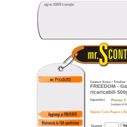
Gasatore Acqua
>
Freedom
FREEDOM - Gas
ricaricabili 500
Ingrandisci
Prezzo:
€
Listino:
€ 3
Quanto Costa Pagare a R
Quantità :