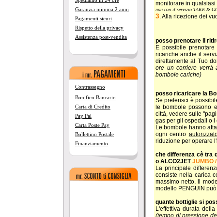
Spediamo in 24 ore
monitorare in qualsiasi
Garanzia minima 2 anni
non con il servizio TAKE & G
3
. Alla ricezione dei vuo
Pagamenti sicuri
Rispetto della privacy
Assistenza post-vendita
posso prenotare il riti
E possibile prenotare 
ricariche anche il serv
direttamente al Tuo do
ore un corriere verrà
bombole cariche)
Contrassegno
posso ricaricare la B
Bonifico Bancario
Se preferisci è possibi
le bombole possono ess
Carta di Credito
città, vedere sulle "pagi
Pay Pal
gas per gli ospedali o i
Carta Poste Pay
Le bombole hanno attac
ogni centro
autorizzat
Bollettino Postale
riduzione per operare l'
Finanziamento
che differenza cè tra
o ALCO2JET
JUMBO 
La principale differenz
consiste nella carica
massimo netto, il mod
modello PENGUIN può m
quante bottiglie si 
L'effettiva durata del
(tempo di pressione de