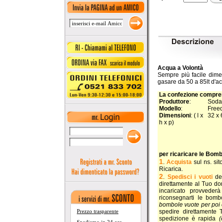
Acqua a Volontà
Sempre più facile dimen
gasare da 50 a 85lt d'a
La confezione compr
Produttore
:
Soda
Modello
:
Free
Dimensioni
: ( l x
32 x 
h x p)
per ricaricare le Bom
1
.
Acquista
sul ns. si
Ricarica.
2
.
Spedisci i vuoti
del
direttamente al Tuo dom
incaricato provveder
riconsegnarti le bomb
bombole vuote per poi 
spedire direttamente 
Prezzo trasparente
spedizione è rapida
(c