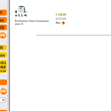
_
€ 109,00
_
€ 177,60
Purificatore d'aria Ionizzatore
_
Rate
serie i3