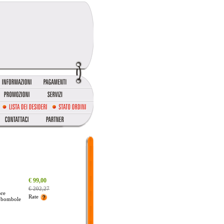
_
€ 99,00
_
€ 202,27
re
_
Rate
 bombole