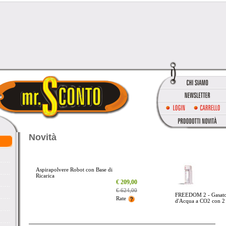
Novità
Aspirapolvere Robot con Base di
Ricarica
_
€ 209,00
_
€ 624,00
FREEDOM 2 - Gasato
_
Rate
d'Acqua a CO2 con 2