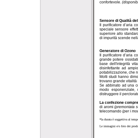
confortevole.
(disponibi
Sensore di Qualità del
Il purificatore d’aria
speciale sensore effett
superiore allo standar
di impurità scende nel
Generatore di Ozono
Il purificatore d’aria
grande potere ossidat
base dell'integrità vi
disinfettante ad ampio
potabilizzazione, che n
Molti studi hanno dimos
trovano grande vitalità
Se abbinato ad una con
modo esponenziale, r
distruggere il perclorat
La confezione compr
di aromi
(premontata s
telecomando
(per i mo
*la durata è soggettiva al tempo
Le immagini e/o foto dei prodot