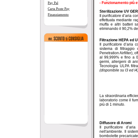
- Funzionamento più ef
Pay Pal
Carta Poste Pay
Sterilizazione UV GE
Finanziamento
Il purificatore d’aria
effettuata mediante ra
muffa e altri batteri 
eliminando il 90,2% dei
Filtrazione HEPA ed 
Il purificatore d’ari
sistema di filtraggio
Penetration Airfilter), 
al 99,999% e fino a 0,3 
germi, allergeni di ani
Tecnologia ULPA filt
(disponibile su I3 ed I4
La straordinaria effic
laboratorio come il fu
più di 1 minuto.
Diffusore di Aromi
Il purificatore d’a
nell'ambiente. Il sistem
bombolette precaricate 