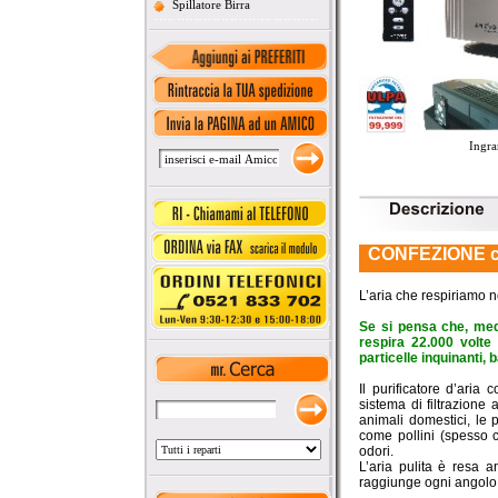
Spillatore Birra
Ingra
CONFEZIONE con 
_
L’aria che respiriamo n
Se si pensa che, med
respira 22.000 volte
particelle inquinanti, 
Il purificatore d’ari
sistema di filtrazione 
animali domestici, le 
come pollini (spesso c
odori.
L’aria pulita è resa a
raggiunge ogni angolo de