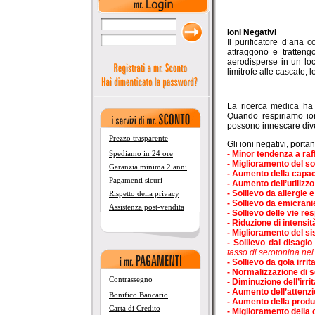
Ioni Negativi
Il purificatore d’aria
attraggono e tratteng
aerodisperse in un loc
limitrofe alle cascate, l
La ricerca medica ha 
Quando respiriamo ion
possono innescare dive
Prezzo trasparente
Gli ioni negativi, portan
- Minor tendenza a raf
Spediamo in 24 ore
- Miglioramento del s
Garanzia minima 2 anni
- Aumento della capac
Pagamenti sicuri
- Aumento dell’utilizzo
- Sollievo da allergie 
Rispetto della privacy
- Sollievo da emicrani
Assistenza post-vendita
- Sollievo delle vie re
- Riduzione di intensit
- Miglioramento del s
- Sollievo dal disag
tasso di serotonina nel 
- Sollievo da gola irri
- Normalizzazione di s
Contrassegno
- Diminuzione dell’irri
- Aumento dell’attenzi
Bonifico Bancario
- Aumento della produt
Carta di Credito
- Miglioramento della