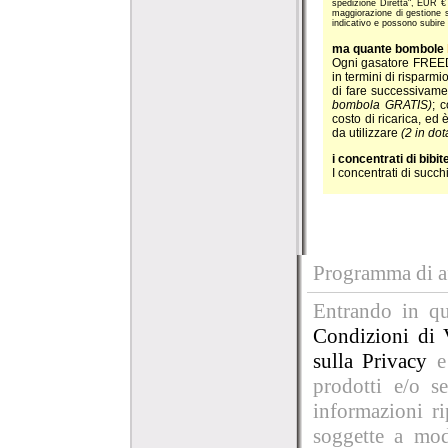
spedizione Diretta", EUR € 7
maggiorazione di gestione 
indicativo e possono subire
ma quante bombole
Ogni gasatore FREEDO
in termini di risparmi
di fare successivame
bombola GRATIS)
; 
costo di ricarica, ed
da utilizzare
(2 in dot
i concentrati di bibit
I concentrati di succh
Programma di af
Entrando in que
Condizioni di 
sulla Privacy
e
prodotti e/o se
informazioni r
soggette a mod