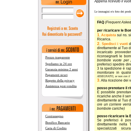
Appena ricevuto il vuo
Le immagini e/o foto dei prodot
FAQ
(Frequent Asked
per ricaricare le B
1
.
Acquista
sul ns. s
Ricarica.
2
.
Spedisci i vuoti
d
direttamente al Tuo d
incaricato provvede
riconsegnarti le bom
Prezzo trasparente
bombole vuote per 
Spediamo in 24 ore
preferisci spedire di
3 la spedizione è ra
Garanzia minima 2 anni
monitorare in quals
Pagamenti sicuri
ASSEGNATO, se non con il
3
. Alla ricezione dei 
Rispetto della privacy
Assistenza post-vendita
posso prenotare il ri
E possibile prenotare
ricariche anche il ser
direttamente al Tuo d
ore un corriere verr
bombole cariche)
posso ricaricare la
Contrassegno
Se preferisci è p
Bonifico Bancario
direttamente nella 
specializzati sic
Carta di Credito