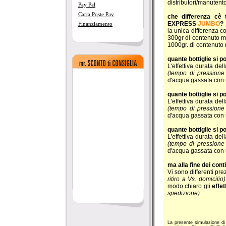
distributori/manutentor
Pay Pal
Carta Poste Pay
che differenza cè
EXPRESS
JUMBO
?
Finanziamento
la unica differenza 
300gr di contenuto 
1000gr. di contenuto
quante bottiglie si
L'effettiva durata de
(tempo di pressione
d'acqua gassata con
quante bottiglie si
L'effettiva durata de
(tempo di pressione
d'acqua gassata con
quante bottiglie si
L'effettiva durata de
(tempo di pressione
d'acqua gassata con
ma alla fine dei cont
Vi sono differenti pre
ritiro a Vs. domicilio)
modo chiaro gli
effet
spedizione)
La presente simulazione di