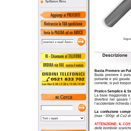
Spillatore Birra
Ingra
Basta Premere un Pu
Basta premere il puls
pulsante e più gasata 
corrente, si può traspo
Pratico Semplice & S
La base maggiorata e l
divertirsi nel gasare 
l’accidentale richiesta 
La confezione comp
(max ~300gr. di Co2 di
ATTENZIONE: IL CO
delle bombole scariche 