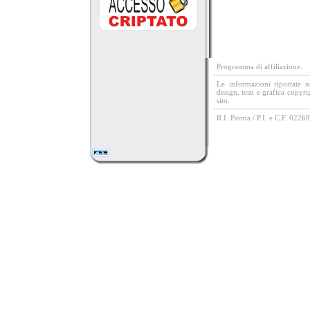
Programma di affiliazione.
Le informazioni riportate 
design, testi e grafica copyr
sito.
R.I. Parma / P.I. e C.F. 022