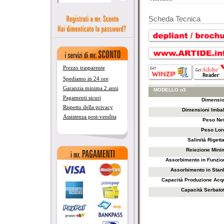
Scheda Tecnica
Prezzo trasparente
Spediamo in 24 ore
Garanzia minima 2 anni
MODELLO o3
__
Pagamenti sicuri
Dimensio
Rispetto della privacy
Dimensioni Imbal
Assistenza post-vendita
Peso Net
Peso
Lor
Salinità Rigett
Reiezione Mini
Assorbimento in Funzio
Assorbimento in Stan
Capacità Produzione Acq
Capacità Serbatot