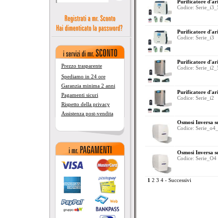
Purificatore d'ari
Codice: Serie_i3_
Purificatore d'ari
Codice: Serie_i3
Purificatore d'ari
Prezzo trasparente
Codice: Serie_i2_
Spediamo in 24 ore
Garanzia minima 2 anni
Purificatore d'ari
Pagamenti sicuri
Codice: Serie_i2
Rispetto della privacy
Assistenza post-vendita
Osmosi Inversa se
Codice: Serie_o4
Osmosi Inversa se
Codice: Serie_O4
1
2
3
4
-
Successivi