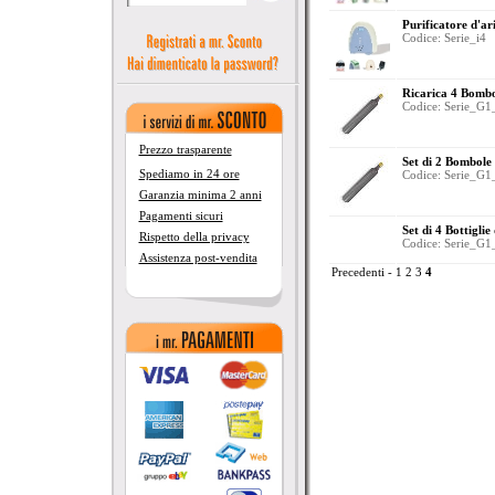
Purificatore d'ari
Codice: Serie_i4
Ricarica 4 Bombo
Codice: Serie_G1
Prezzo trasparente
Set di 2 Bombole 
Spediamo in 24 ore
Codice: Serie_G1
Garanzia minima 2 anni
Pagamenti sicuri
Set di 4 Bottiglie 
Rispetto della privacy
Codice: Serie_G1
Assistenza post-vendita
Precedenti
-
1
2
3
4