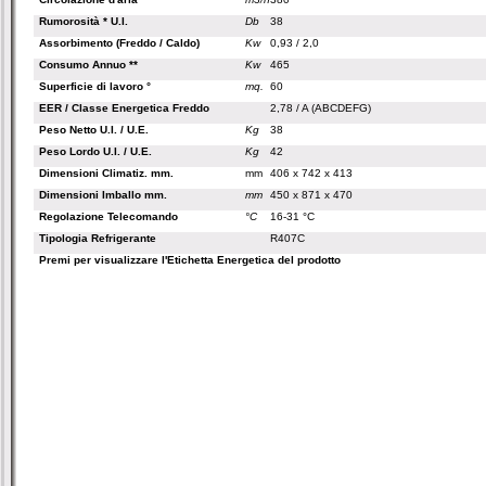
Rumorosità * U.I.
Db
38
Assorbimento (Freddo / Caldo)
Kw
0,93 / 2,0
Consumo Annuo **
Kw
465
Superficie di lavoro °
mq.
60
EER / Classe Energetica Freddo
2,78 / A (ABCDEFG)
Peso Netto U.I. / U.E.
Kg
38
Peso Lordo U.I. / U.E.
Kg
42
Dimensioni Climatiz. mm.
mm
406 x 742 x 413
Dimensioni Imballo mm.
mm
450 x 871 x 470
Regolazione Telecomando
°C
16-31 °C
Tipologia Refrigerante
R407C
Premi per visualizzare l'Etichetta Energetica del prodotto