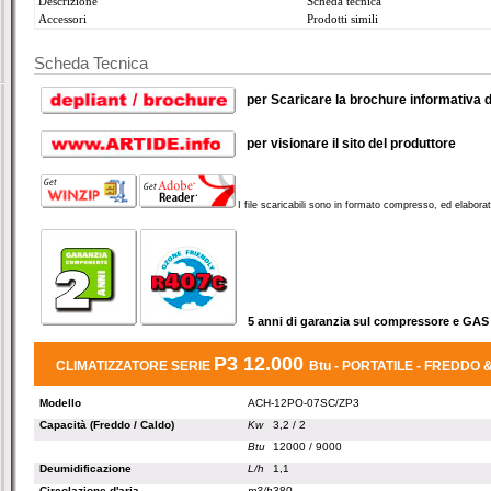
Descrizione
Scheda tecnica
Accessori
Prodotti simili
Scheda Tecnica
_
per Scaricare la brochure informativa d
_
per visionare il sito del produttore
I file scaricabili sono in formato compresso, ed elaborati
_
5 anni di garanzia sul compressore e 
P3
12.000
__
CLIMATIZZATORE SERIE
Btu - PORTATILE - FREDDO &
Modello
ACH-12PO-07SC/ZP3
Capacità (Freddo / Caldo)
Kw
3,2 / 2
Btu
12000 / 9000
Deumidificazione
L/h
1,1
Circolazione d'aria
m3/h
380