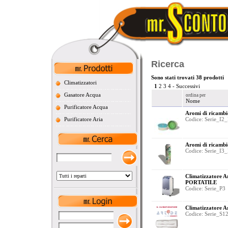
Ricerca
Sono stati trovati 38 prodotti
Climatizzatori
1
2
3
4
-
Successivi
Gasatore Acqua
ordina per
Nome
Purificatore Acqua
Aromi di ricambio
Purificatore Aria
Codice: Serie_I2_
Aromi di ricambio
Codice: Serie_I3_
Climatizzatore 
PORTATILE
Codice: Serie_P3
Climatizzatore 
Codice: Serie_S1