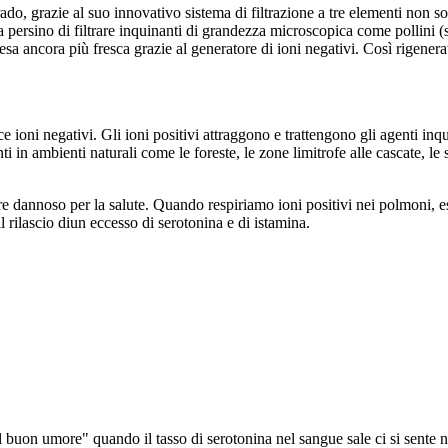
, grazie al suo innovativo sistema di filtrazione a tre elementi non solo 
ma persino di filtrare inquinanti di grandezza microscopica come pollini (
 resa ancora più fresca grazie al generatore di ioni negativi. Così rigener
ni negativi. Gli ioni positivi attraggono e trattengono gli agenti inquina
in ambienti naturali come le foreste, le zone limitrofe alle cascate, le s
re dannoso per la salute. Quando respiriamo ioni positivi nei polmoni, e
rilascio di
un eccesso di serotonina e di istamina.
buon umore" quando il tasso di serotonina nel sangue sale ci si sente ne