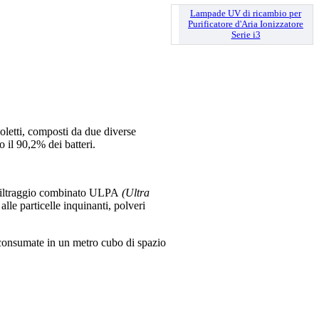
Lampade UV di ricambio per
Purificatore d'Aria Ionizzatore
Serie i3
letti, composti da due diverse
 il 90,2% dei batteri.
i filtraggio combinato ULPA
(Ultra
lle particelle inquinanti, polveri
e consumate in un metro cubo di spazio