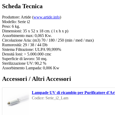
Scheda Tecnica
Produttore: Artide (
www.artide.info
)
Modello: Serie i2
Peso: 6 kg.
Dimensioni: 35 x 52 x 18 cm. ( l x h x p)
Assorbimento max: 0,065 Kw.
Circolazione Aria: (m3) 70 / 180 / 250 (min / med / max)
Rumorosità: 29 / 38 / 44 Db
Sistema Filtrazione: ULPA 99,999%
Densità Ioni: > 5.000.000 cmc
Superficie di lavoro: 50 mq.
Sterilizzazione UV: 90,2 %
Assorbimento Lampada: 0,006 Kw
Accessori / Altri Accessori
Lampade UV di ricambio per Purificatore d'Aria
Codice: Serie_i2_Lam