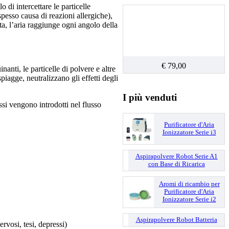
di intercettare le particelle
spesso causa di reazioni allergiche),
ata, l’aria raggiunge ogni angolo della
€ 79,00
nti, le particelle di polvere e altre
piagge, neutralizzano gli effetti degli
I più venduti
ssi vengono introdotti nel flusso
Purificatore d'Aria
Ionizzatore Serie i3
Aspirapolvere Robot Serie A1
con Base di Ricarica
Aromi di ricambio per
Purificatore d'Aria
Ionizzatore Serie i2
Aspirapolvere Robot Batteria
rvosi, tesi, depressi)