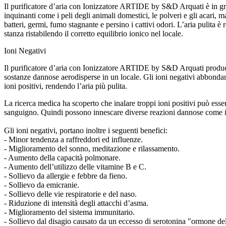
Il purificatore d’aria con Ionizzatore ARTIDE by S&D Arquati è in grado
inquinanti come i peli degli animali domestici, le polveri e gli acari, 
batteri, germi, fumo stagnante e persino i cattivi odori. L’aria pulita è
stanza ristabilendo il corretto equilibrio ionico nel locale.
Ioni Negativi
Il purificatore d’aria con Ionizzatore ARTIDE by S&D Arquati produce io
sostanze dannose aerodisperse in un locale. Gli ioni negativi abbondanti 
ioni positivi, rendendo l’aria più pulita.
La ricerca medica ha scoperto che inalare troppi ioni positivi può esse
sanguigno. Quindi possono innescare diverse reazioni dannose come il 
Gli ioni negativi, portano inoltre i seguenti benefici:
- Minor tendenza a raffreddori ed influenze.
- Miglioramento del sonno, meditazione e rilassamento.
- Aumento della capacità polmonare.
- Aumento dell’utilizzo delle vitamine B e C.
- Sollievo da allergie e febbre da fieno.
- Sollievo da emicranie.
- Sollievo delle vie respiratorie e del naso.
- Riduzione di intensità degli attacchi d’asma.
- Miglioramento del sistema immunitario.
- Sollievo dal disagio causato da un eccesso di serotonina "ormone del 