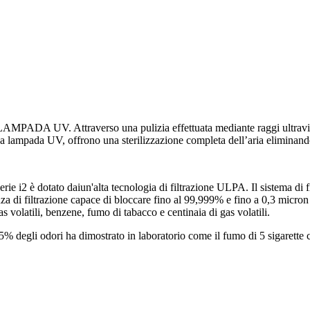
LAMPADA UV. Attraverso una pulizia effettuata mediante raggi ultravio
La lampada UV, offrono una sterilizzazione completa dell’aria eliminando
rie i2 è dotato daiun'alta tecnologia di filtrazione ULPA. Il sistema d
za di filtrazione capace di bloccare fino al 99,999% e fino a 0,3 micron a
 gas volatili, benzene, fumo di tabacco e centinaia di gas volatili.
85% degli odori ha dimostrato in laboratorio come il fumo di 5 sigarett