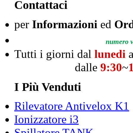
Contattaci
per
Informazioni
ed
Ord
numero ve
Tutti i giorni dal
lunedi
a
dalle
9:30
~
I Più Venduti
Rilevatore Antivelox K1
Ionizzatore i3
Spillatore TANK