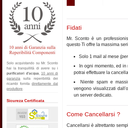
Fidati
Mr. Sconto è un professionist
questo Ti offre la massima seri
Solo 1 mail al mese
(pe
Solo acquistando su Mr. Sconto
In ogni momento, ed in 
hai la tranquillità di avere su i
potrai effettuare la cancell
purificatori d'acqua
,
10 anni di
garanzia
sulla reperibilità dei
Niente spam e massim
ricambi fornita
direttamente dal
vengono visualizzati dall
produttore
.
un server dedicato.
Sicureza Certificata
Come Cancellarsi ?
Cancellarsi è altrettanto sempl