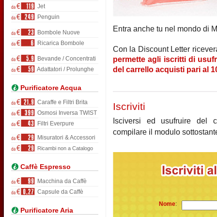
Jet
Penguin
Entra anche tu nel mondo di Mr
Bombole Nuove
Ricarica Bombole
Con la Discount Letter ricever
Bevande / Concentrati
permette agli iscritti di usu
del carrello acquisti pari al 
Adattatori / Prolunghe
Purificatore Acqua
Caraffe e Filtri Brita
Iscriviti
Osmosi Inversa TWIST
Isciversi ed usufruire del 
Filtri Everpure
compilare il modulo sottostant
Misuratori & Accessori
Ricambi non a Catalogo
Caffè Espresso
Macchina da Caffè
Capsule da Caffè
Nome
:
Purificatore Aria