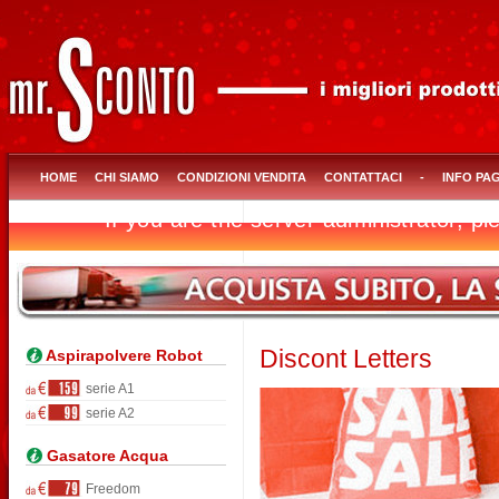
HOME
CHI SIAMO
CONDIZIONI VENDITA
CONTATTACI
-
INFO PA
Discont Letters
Aspirapolvere Robot
serie A1
serie A2
Gasatore Acqua
Freedom