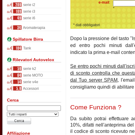
e-mail
:
serie i2
*
serie i3
serie i6
* dati obbligatori
Aromaterapia
Dopo la pressione del tasto "Is
Spillatore Birra
ed entro pochi minuti dall'e
Tank
indicato la prima e-mail conten
Rilevatori Autovelox
Se entro pochi minuti dall'iscr
serie k2
di sconto controlla che quest
serie MOTO
dal Tuo server SPAM
, l'emai
serie v4e
consigliamo quindi di abilitare
Accessori
Cerca
Come Funziona ?
Da subito potrai effettuare a
10%, difatti nell'anteprima del 
il codice di sconto ricevuto ne
Affiliazione