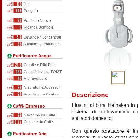
Jet
Penguin
Bombole Nuove
Ricarica Bombole
Bevande / Concentrati
Adattatori / Prolunghe
Purificatore Acqua
Caraffe e Filtri Brita
Osmosi Inversa TWIST
Filtri Everpure
Misuratori & Accessori
Descrizione
Ricambi non a Catalogo
I fustini di birra Heineken i
Caffè Espresso
sistema di prelevamento no
Macchina da Caffè
spillatori domestici.
Capsule da Caffè
Con questo adattatore è fina
Purificatore Aria
(comodi in quanto quasi sempr