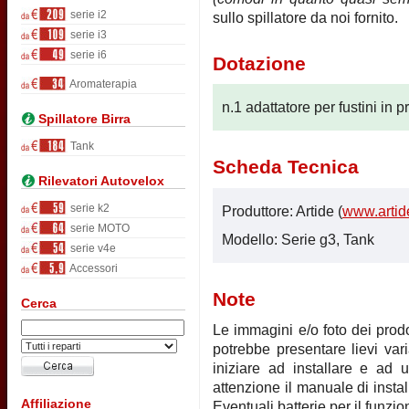
serie i2
sullo spillatore da noi fornito.
serie i3
serie i6
Dotazione
Aromaterapia
n.1 adattatore per fustini in 
Spillatore Birra
Tank
Scheda Tecnica
Rilevatori Autovelox
serie k2
Produttore: Artide (
www.artide
serie MOTO
Modello: Serie g3, Tank
serie v4e
Accessori
Note
Cerca
Le immagini e/o foto dei prodot
potrebbe presentare lievi vari
iniziare ad installare e ad u
attenzione il manuale di instal
Affiliazione
Eventuali batterie per il funz