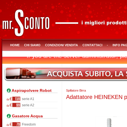
HOME
CHI SIAMO
CONDIZIONI VENDITA
CONTATTACI
-
INFO PA
Aspirapolvere Robot
Spillatore Birra
Adattatore HEINEKEN per
serie A1
serie A2
Gasatore Acqua
Freedom