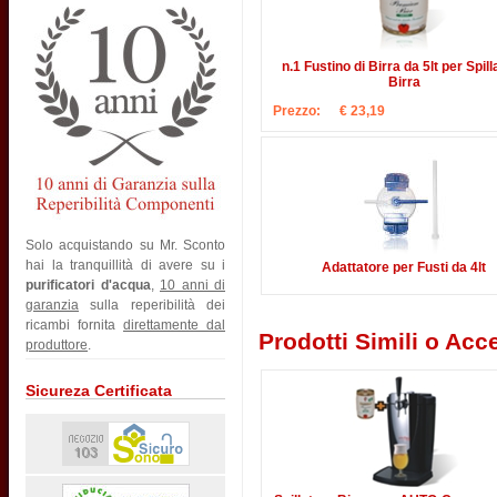
n.1 Fustino di Birra da 5lt per Spill
Birra
Prezzo:
€ 23,19
Solo acquistando su Mr. Sconto
hai la tranquillità di avere su i
Adattatore per Fusti da 4lt
purificatori d'acqua
,
10 anni di
garanzia
sulla reperibilità dei
ricambi fornita
direttamente dal
Prodotti Simili o Acce
produttore
.
Sicureza Certificata