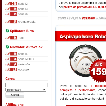
e prova le cialde disponibili in quat
serie i2
nel
prezzo da primato di EUR 0,20 a
serie i3
serie i6
Aromaterapia
Spillatore Birra
Tank
Rilevatori Autovelox
serie k2
serie MOTO
serie v4e
Accessori
Cerca
Prova la serie A1,
il modell
completo e performante
, capa
pulire più ambienti, dotato di tre ci
pulizia, e di spazzole contro
-rotanti.
Affiliazione