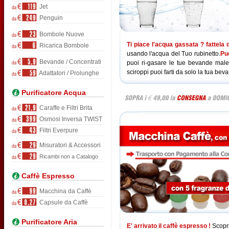
Jet
Penguin
Bombole Nuove
Ti piace l'acqua gassata ? fattela 
Ricarica Bombole
usando l'acqua del Tuo rubinetto.
Puo
Bevande / Concentrati
puoi ri-gasare le tue bevande male
sciroppi puoi farti da solo la tua beva
Adattatori / Prolunghe
Purificatore Acqua
Caraffe e Filtri Brita
Osmosi Inversa TWIST
Filtri Everpure
Misuratori & Accessori
Ricambi non a Catalogo
Caffè Espresso
Macchina da Caffè
Capsule da Caffè
Purificatore Aria
E' arrivato il caffè espresso !
Scopri