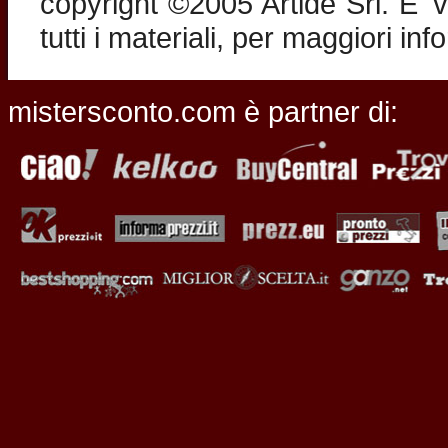
copyright ©2005 Artide Srl. E' v
tutti i materiali, per maggiori in
mistersconto.com è partner di: