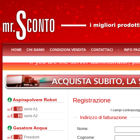
HOME
CHI SIAMO
CONDIZIONI VENDITA
CONTATTACI
-
INFO PA
Registrazione
Aspirapolvere Robot
serie A1
I campi contrassegn
serie A2
Indirizzo di fatturazione
Gasatore Acqua
Nome:
Freedom
Cognome: