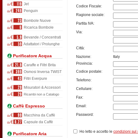
Jet
Codice Fiscale:
Penguin
Ragione sociale:
Bombole Nuove
Partita IVA:
Ricarica Bombole
Via:
Bevande / Concentrati
Adattatori / Prolunghe
Città:
Purificatore Acqua
Nazione:
Italy
Provincia:
Caraffe e Filtri Brita
Codice postale:
Osmosi Inversa TWIST
Filtri Everpure
Telefono:
Misuratori & Accessori
Cellulare:
Ricambi non a Catalogo
Fax:
Caffè Espresso
Email:
Password:
Macchina da Caffè
Capsule da Caffè
Ho letto e accetto le
condizioni sul 
Purificatore Aria