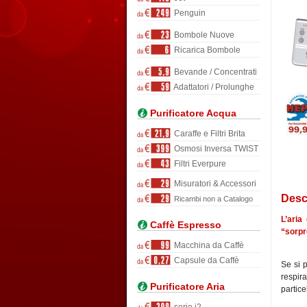
Penguin
Bombole Nuove
Ricarica Bombole
Bevande / Concentrati
Adattatori / Prolunghe
Purificatore Acqua
Caraffe e Filtri Brita
Osmosi Inversa TWIST
Filtri Everpure
Misuratori & Accessori
Desc
Ricambi non a Catalogo
L’aria
Caffè Espresso
“sorpr
Macchina da Caffè
Capsule da Caffè
Se si 
respir
Purificatore Aria
partice