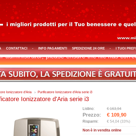
A
CONTATTACI
-
INFO PAGAMENTI
SPEDIZIONE 24 ORE
-
I TUOI PREF
tore Ionizzatore d'Aria
Purificatore Ionizzatore d'Aria serie i3
ficatore Ionizzatore d'Aria serie i3
Listino:
€ 163,94
Prezzo:
€ 109,90
Risparmi:
€ 54,04
(33%)
Non è in vendita online