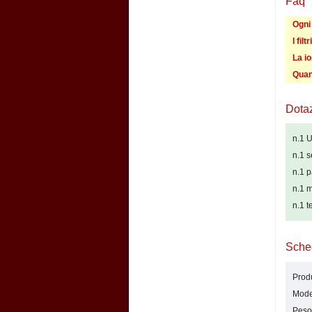
Faq
Ogni 
I filt
La io
Quan
Dota
n.1 U
n.1 se
n.1 p
n.1 m
n.1 
Sche
Produ
Model
Peso: