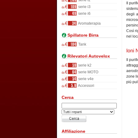
serie i2
Il puri
serie i3
sistema
serie i6
degli 
microsc
Aromaterapia
persino
Così ri
Spillatore Birra
nel loc
Tank
Ioni 
Rilevatori Autovelox
Il puri
serie k2
attragg
aerodis
serie MOTO
zone li
serie v4e
più pul
Accessori
Cerca
Affiliazione