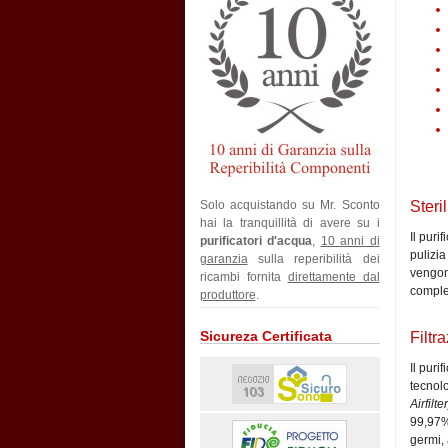
Solo acquistando su Mr. Sconto
Ster
hai la tranquillità di avere su i
Il pur
purificatori d'acqua
,
10 anni di
pulizi
garanzia
sulla reperibilità dei
vengon
ricambi fornita
direttamente dal
complet
produttore
.
Sicureza Certificata
Filtr
Il puri
tecnolo
Airfilter
99,97% 
germi, 