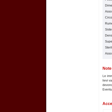
Dimen
Asso
Circo
Rumor
Siste
Densi
Super
Steri
Asso
Note
Le imma
lievi v
devono 
Eventua
Acces