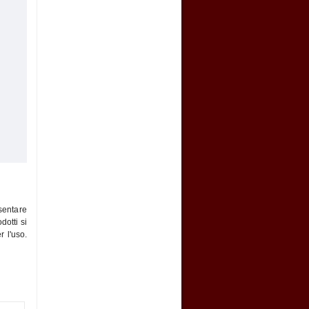
esentare
dotti si
r l'uso.