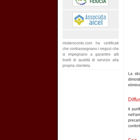
mistersconto.com ha certificati
che contrassegnano i negozi che
si impegnano a garantire alti
livelli di qualità di servizio alla
propria clientela.
La str
dimostr
elimina
Diffu
Il pur
nell'am
precar
confort