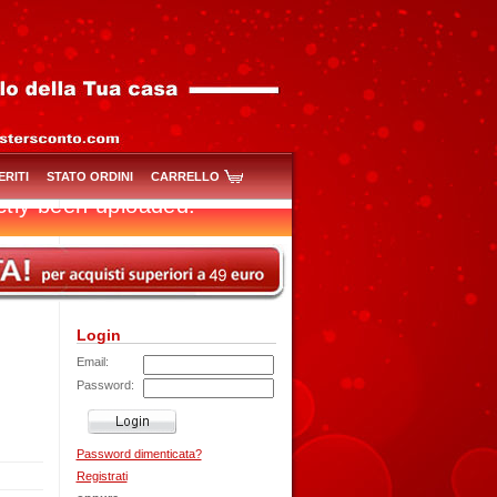
ERITI
STATO ORDINI
CARRELLO
Login
Email:
Password:
Password dimenticata?
Registrati