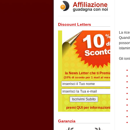
Discount Letters
La rice
Quando 
posson
istamin
Gli ion
la News Letter che ti Premia
(10% di sconto per 1 mail al mese)
premi QUI per informazioni
Garanzia