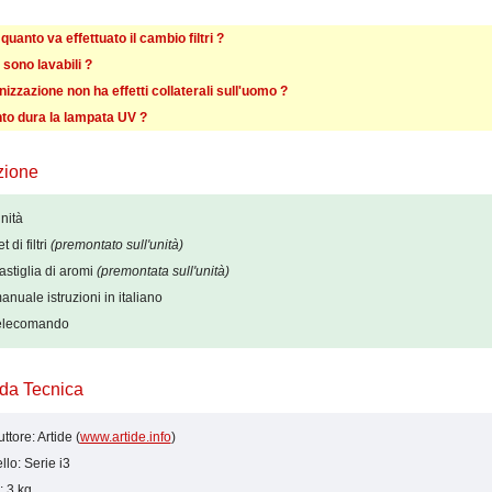
quanto va effettuato il cambio filtri ?
ri sono lavabili ?
nizzazione non ha effetti collaterali sull'uomo ?
to dura la lampata UV ?
zione
nità
t di filtri
(premontato sull'unità)
astiglia di aromi
(premontata sull'unità)
anuale istruzioni in italiano
telecomando
da Tecnica
ttore: Artide (
www.artide.info
)
lo: Serie i3
 3 kg.