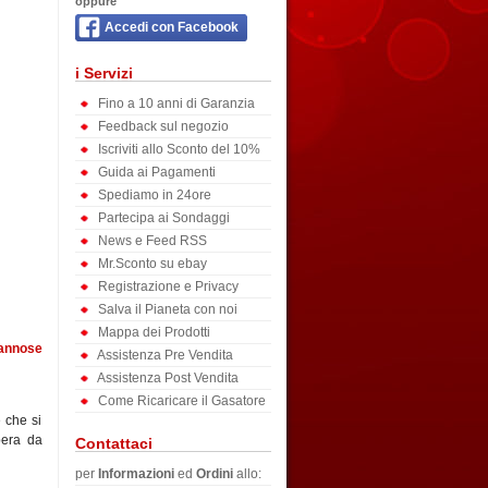
oppure
Accedi con Facebook
i Servizi
Fino a 10 anni di Garanzia
Feedback sul negozio
Iscriviti allo Sconto del 10%
Guida ai Pagamenti
Spediamo in 24ore
Partecipa ai Sondaggi
News e Feed RSS
Mr.Sconto su ebay
Registrazione e Privacy
Salva il Pianeta con noi
Mappa dei Prodotti
dannose
Assistenza Pre Vendita
Assistenza Post Vendita
Come Ricaricare il Gasatore
 che si
bera da
Contattaci
per
Informazioni
ed
Ordini
allo: