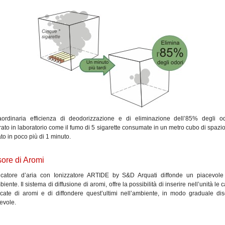
aordinaria efficienza di deodorizzazione e di eliminazione dell’85% degli o
ato in laboratorio come il fumo di 5 sigarette consumate in un metro cubo di spaz
to in poco più di 1 minuto.
sore di Aromi
ificatore d’aria con Ionizzatore ARTIDE by S&D Arquati diffonde un piacevol
biente. Il sistema di diffusione di aromi, offre la possibilità di inserire nell’unità le 
icate di aromi e di diffondere quest’ultimi nell’ambiente, in modo graduale dis
evole.