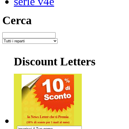
serie v4e
Cerca
Discount Letters
la News Letter che ti Premia
(10% di sconto per 1 mail al mese)