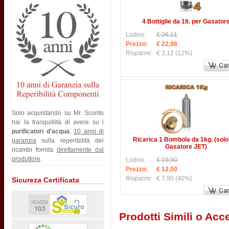
4 Bottiglie da 1lt. per Gasator
Listino:
€ 26,11
Prezzo:
€ 22,98
Risparmi:
€ 3,12
(12%)
Solo acquistando su Mr. Sconto
hai la tranquillità di avere su i
purificatori d'acqua
,
10 anni di
Ricarica 1 Bombola da 1kg. (solo
garanzia
sulla reperibilità dei
Gasatore JET)
ricambi fornita
direttamente dal
produttore
.
Listino:
€ 19,90
Prezzo:
€ 12,00
Risparmi:
€ 7,90
(40%)
Sicureza Certificata
Prodotti Simili o Acce