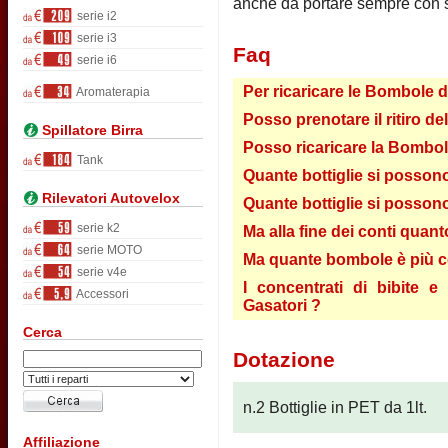
anche da portare sempre con sè 
serie i2
serie i3
Faq
serie i6
Per ricaricare le Bombole 
Aromaterapia
Posso prenotare il ritiro d
Spillatore Birra
Posso ricaricare la Bombol
Tank
Quante bottiglie si posso
Rilevatori Autovelox
Quante bottiglie si posso
serie k2
Ma alla fine dei conti quant
serie MOTO
Ma quante bombole è più co
serie v4e
I concentrati di bibite e
Accessori
Gasatori ?
Cerca
Dotazione
n.2 Bottiglie in PET da 1lt.
Affiliazione