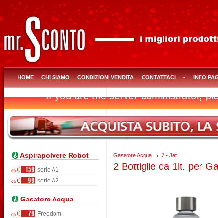
HOME
CHI SIAMO
CONDIZIONI VENDITA
CONTATTACI
-
INFO PA
Aspirapolvere Robot
Gasatore Acqua
2 • Jet
2 Bottiglie da 1lt. per G
serie A1
serie A2
Gasatore Acqua
Freedom