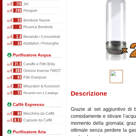
Jet
Penguin
Bombole Nuove
Ricarica Bombole
Bevande / Concentrati
Adattatori / Prolunghe
Purificatore Acqua
Caraffe e Filtri Brita
Osmosi Inversa TWIST
Filtri Everpure
Misuratori & Accessori
Descrizione
Ricambi non a Catalogo
Caffè Espresso
Grazie al set aggiuntivo di 
Macchina da Caffè
comodamente e stivare l'acqua
Capsule da Caffè
momento della giornata; graz
ottimale senza perdere la gas
Purificatore Aria