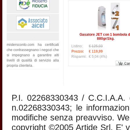
Gasatore JET con 1 bombola 
880gr/1kg.
mistersconto.com ha certificati
Listino:
€ 125,03
che contrassegnano i negozi che
Prezzo:
€ 119,99
si impegnano a garantire alti
Risparmi:
€ 5,04
(4%)
livelli di qualità di servizio alla
propria clientela.
P.I. 02268330343 / C.C.I.A.A
n.02268330343; le informazion
modifiche senza preavviso. Web 
copyright ©2005 Artide Srl. E' v