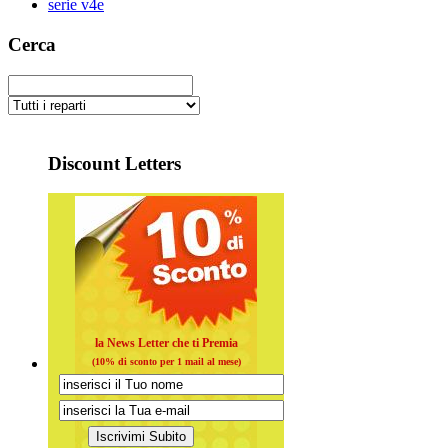
serie v4e
Cerca
Discount Letters
la News Letter che ti Premia
(10% di sconto per 1 mail al mese)