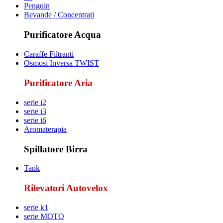
Penguin
Bevande / Concentrati
Purificatore Acqua
Caraffe Filtranti
Osmosi Inversa TWIST
Purificatore Aria
serie i2
serie i3
serie i6
Aromaterapia
Spillatore Birra
Tank
Rilevatori Autovelox
serie k1
serie MOTO