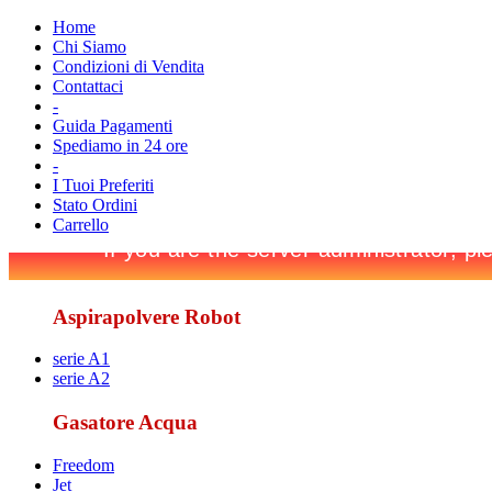
Home
Chi Siamo
Condizioni di Vendita
Contattaci
-
Guida Pagamenti
Spediamo in 24 ore
-
I Tuoi Preferiti
Stato Ordini
Carrello
Aspirapolvere Robot
serie A1
serie A2
Gasatore Acqua
Freedom
Jet