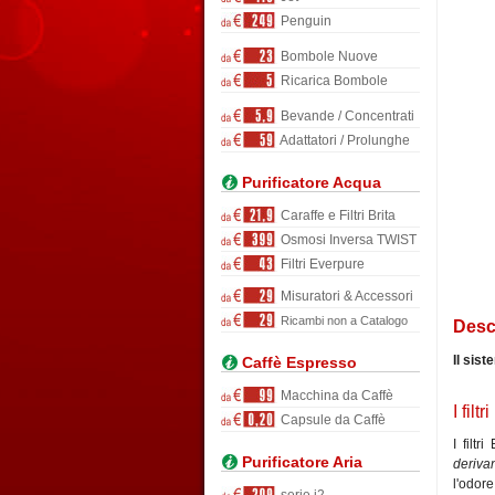
Penguin
Bombole Nuove
Ricarica Bombole
Bevande / Concentrati
Adattatori / Prolunghe
Purificatore Acqua
Caraffe e Filtri Brita
Osmosi Inversa TWIST
Filtri Everpure
Misuratori & Accessori
Ricambi non a Catalogo
Desc
Il sist
Caffè Espresso
Macchina da Caffè
I fil
Capsule da Caffè
I filt
Purificatore Aria
deriva
l'odore