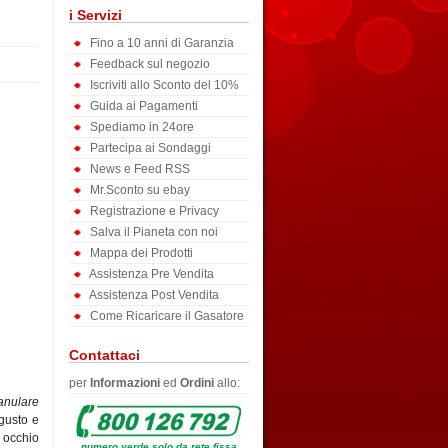
i Servizi
Fino a 10 anni di Garanzia
Feedback sul negozio
Iscriviti allo Sconto del 10%
Guida ai Pagamenti
Spediamo in 24ore
Partecipa ai Sondaggi
News e Feed RSS
Mr.Sconto su ebay
Registrazione e Privacy
Salva il Pianeta con noi
Mappa dei Prodotti
Assistenza Pre Vendita
Assistenza Post Vendita
Come Ricaricare il Gasatore
Contattaci
per
Informazioni
ed
Ordini
allo:
anulare
 gusto e
d occhio
numero verde solo da rete fissa