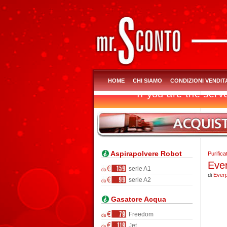
HOME
CHI SIAMO
CONDIZIONI VENDIT
Aspirapolvere Robot
Purific
Ever
serie A1
di
Ever
serie A2
Gasatore Acqua
Freedom
Jet