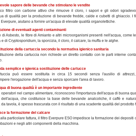
cevole sapore delle bevande che stimolano le vendite
co filtro con carbone attivo che rimuove il cloro, i sapori e gli odori sgradevo
a di qualità per la produzione di bevande fredde, calde e cubetti di ghiaccio. I fil
 Everpure, aiutano a fornire un'acqua di elevate qualità organolettiche.
ozione di eventuali agenti contaminanti
e di Asbesto, le fibre di Amianto e altri microorganismi presenti nell'acqua, come le 
 e di Cryptosporidium, la sporcizia, il cloro, il calcare, la muffa e le alghe.
tituzione della cartuccia secondo la normativa igienico sanitaria
ituzione della cartuccia non richiede un diretto contatto con le parti interne con
o.
ida semplice e igienica sostituzione delle cartucce
tuccia può essere sostituita in circa 15 secondi senza l'ausilio di attrezzi
mpere l'erogazione dell'acqua e senza sporcare l'area di lavoro.
cqua di buona qualità è un importante ingrediente
li operatori nel campo alimentare, riconoscono l'importanza dell'acqua di buona qua
à dell'acqua, che costituisce la base delle bevande analcoliche, il caffè e natur
 da tavola, è spesso trascurata con il risultato di una scadente qualità del prodotto f
isce la formazione del calcare
alla particolare fattura, il filtro Everpure ESO impedisce la formazione dei depositi 
ubazioni e negli altri componenti della macchina.