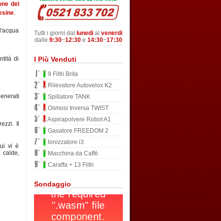
one del
resine
.
l'acqua
Tutti i giorni dal
lunedi
al
venerdi
dalle
9:30
~
12:30
e
14:30
~
17:30
I Più Venduti
tità di
9 Filtri Brita
Rilevatore Autovelox K2
enerati
Spillatore TANK
Osmosi Inversa TWIST
Aspirapolvere Robot A1
ezzi. Il
Gasatore FREEDOM 2
Ionizzatore i3
ui vi è
e calde,
Macchina da Caffè
Caraffa + 13 Filtri
Sondaggio