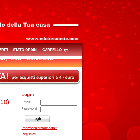
ERITI
STATO ORDINI
CARRELLO
Login
-10)
Email:
Password:
Password dimenticata?
Registrati