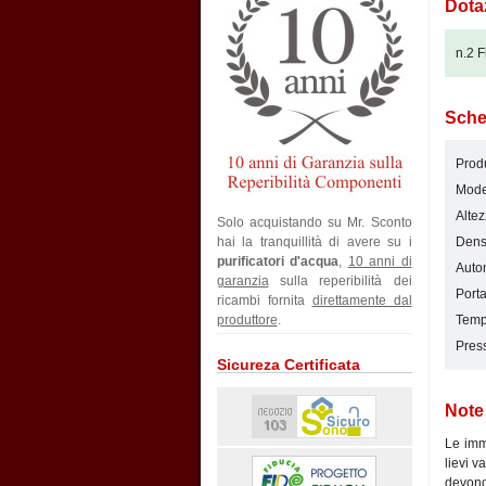
Dota
n.2 F
Sche
Produ
Mode
Alte
Solo acquistando su Mr. Sconto
hai la tranquillità di avere su i
Densi
purificatori d'acqua
,
10 anni di
Auton
garanzia
sulla reperibilità dei
Porta
ricambi fornita
direttamente dal
produttore
.
Tempe
Press
Sicureza Certificata
Note
Le imma
lievi v
devono 