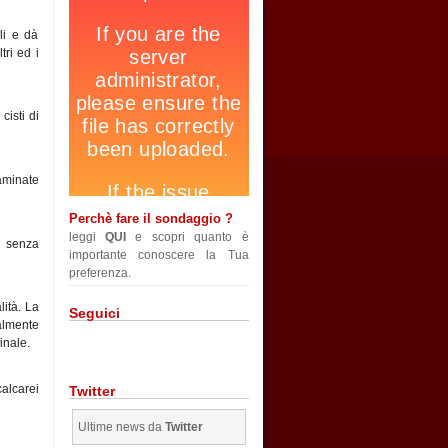
li e dà
tri ed i
cisti di
taminate
Perchè fare il sondaggio ?
leggi
QUI
e scopri quanto è
, senza
importante conoscere la Tua
preferenza.
lità. La
Seguici
almente
inale.
calcarei
Twitter
Ultime news da
Twitter