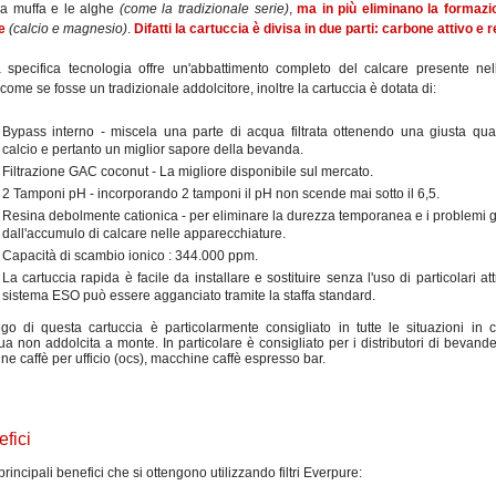
la muffa e le alghe
(come la tradizionale serie)
,
ma in più eliminano la formazi
e
(calcio e magnesio)
.
Difatti la cartuccia è divisa in due parti: carbone attivo e 
 specifica tecnologia offre un'abbattimento completo del calcare presente nel
come se fosse un tradizionale addolcitore, inoltre la cartuccia è dotata di:
Bypass interno - miscela una parte di acqua filtrata ottenendo una giusta quan
calcio e pertanto un miglior sapore della bevanda.
Filtrazione GAC coconut - La migliore disponibile sul mercato.
2 Tamponi pH - incorporando 2 tamponi il pH non scende mai sotto il 6,5.
Resina debolmente cationica - per eliminare la durezza temporanea e i problemi g
dall'accumulo di calcare nelle apparecchiature.
Capacità di scambio ionico : 344.000 ppm.
La cartuccia rapida è facile da installare e sostituire senza l'uso di particolari attr
sistema ESO può essere agganciato tramite la staffa standard.
ego di questa cartuccia è particolarmente consigliato in tutte le situazioni in c
a non addolcita a monte. In particolare è consigliato per i distributori di bevand
e caffè per ufficio (ocs), macchine caffè espresso bar.
efici
principali benefici che si ottengono utilizzando filtri Everpure: