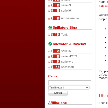
serie i2
nudo, 
serie i3
calcar
serie i6
Questa
Aromaterapia
propio 
Spillatore Birra
Tank
Rilevatori Autovelox
serie k2
serie MOTO
serie v4e
Accessori
L'impi
un'acqu
Cerca
macchin
I Ben
Affiliazione
Ecco i 