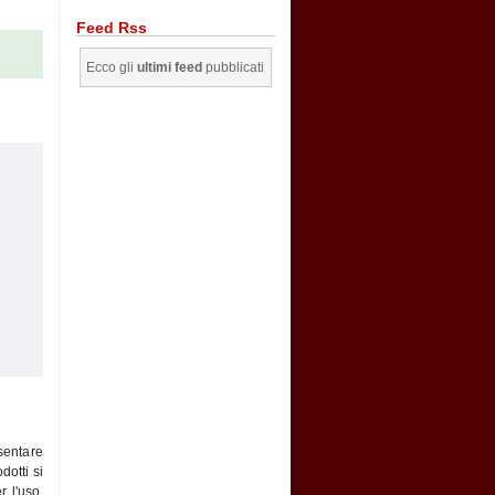
Feed Rss
Ecco gli
ultimi feed
pubblicati
esentare
dotti si
r l'uso.