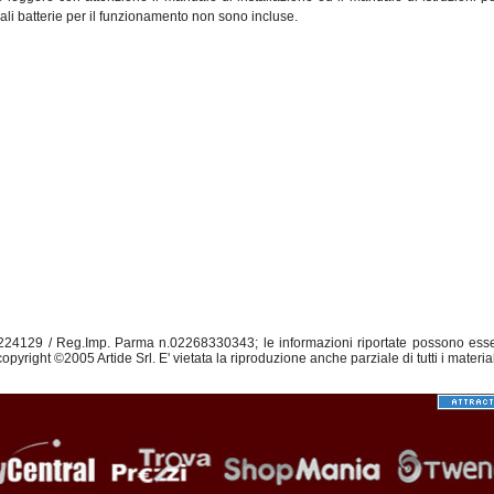
li batterie per il funzionamento non sono incluse.
.224129 / Reg.Imp. Parma n.02268330343; le informazioni riportate possono ess
opyright ©2005 Artide Srl. E' vietata la riproduzione anche parziale di tutti i materia