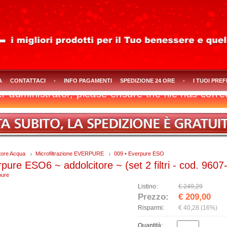
A
CONTATTACI
-
INFO PAGAMENTI
SPEDIZIONE 24 ORE
-
I TUOI PREF
atore Acqua
Microfiltrazione EVERPURE
009 • Everpure ESO
pure ESO6 ~ addolcitore ~ (set 2 filtri - cod. 9607
pure
Listino:
€ 249,29
Prezzo:
€ 209,00
Risparmi:
€ 40,28
(16%)
Quantità: