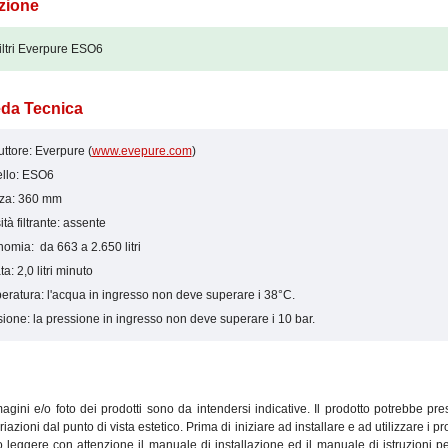
zione
iltri Everpure ESO6
da Tecnica
ttore: Everpure (
www.evepure.com
)
llo: ESO6
zza: 360 mm
tà filtrante: assente
omia: da 663 a 2.650 litri
ta: 2,0 litri minuto
ratura: l'acqua in ingresso non deve superare i 38°C.
ione: la pressione in ingresso non deve superare i 10 bar.
gini e/o foto dei prodotti sono da intendersi indicative. Il prodotto potrebbe pr
ariazioni dal punto di vista estetico. Prima di iniziare ad installare e ad utilizzare i pro
leggere con attenzione il manuale di installazione ed il manuale di istruzioni pe