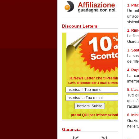
1. Pia
Un uni
un'acqu
sistemi
Discount Letters
2. Rim
Le fibr
Giardia
3. Sos
La sost
del filtr
4. Rap
La car
la News Letter che ti Premia
interro
(10% di sconto per 1 mail al mese)
5. L'a
Tutti g
qualit
l'acqua
6. Inib
premi QUI per informazioni
Grazie 
nelle t
Garanzia