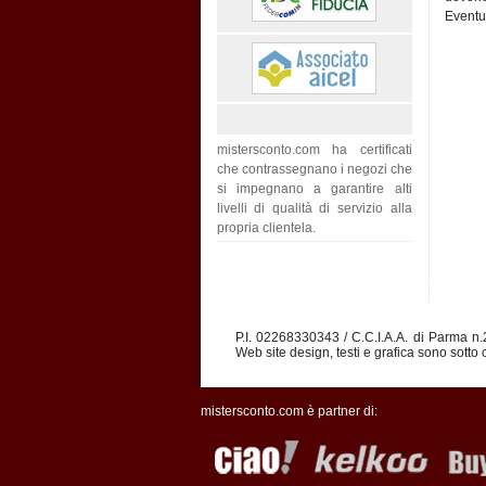
Eventua
mistersconto.com ha certificati
che contrassegnano i negozi che
si impegnano a garantire alti
livelli di qualità di servizio alla
propria clientela.
P.I. 02268330343 / C.C.I.A.A. di Parma n
Web site design, testi e grafica sono sotto c
mistersconto.com è partner di: