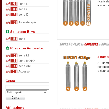
ricarica
serie i2
e ricaric
serie i3
serie i6
Aromaterapia
Spillatore Birra
Tank
Rilevatori Autovelox
serie k2
3 Bombo
serie MOTO
3 Bomb
serie v4e
ricarica
e ricaric
Accessori
Cerca
Affiliazione