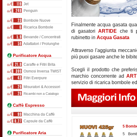
Jet
Penguin
Bombole Nuove
Finalmente acqua gasata quan
Ricarica Bombole
di gasatori
ARTIDE
che ti p
Bevande / Concentrati
rubinetto in
Acqua Gasata
Adattatori / Prolunghe
Attraverso l'aggiunta meccani
Purificatore Acqua
più puoi gasare anche le bibit
Caraffe e Filtri Brita
Scegli il prodotto che prefer
Osmosi Inversa TWIST
marchio concorrente ad
ART
Filtri Everpure
servizio di ricarica bombole e
Misuratori & Accessori
Ricambi non a Catalogo
Caffè Espresso
Macchina da Caffè
Capsule da Caffè
5 Bombo
Purificatore Aria
5 Bomb