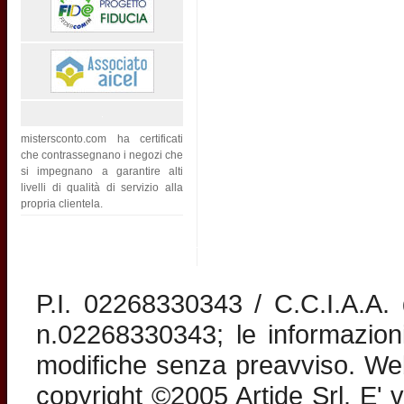
mistersconto.com ha certificati
che contrassegnano i negozi che
si impegnano a garantire alti
livelli di qualità di servizio alla
propria clientela.
P.I. 02268330343 / C.C.I.A.A
n.02268330343; le informazion
modifiche senza preavviso. Web 
copyright ©2005 Artide Srl. E' v