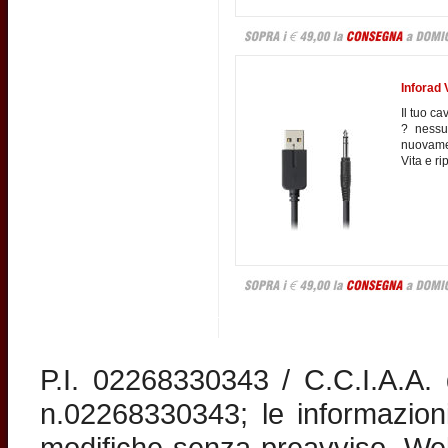
Inforad 
Il tuo c
? nessu
nuovamen
Vita e ri
P.I. 02268330343 / C.C.I.A.A
n.02268330343; le informazion
modifiche senza preavviso. Web 