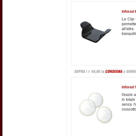
Inforad 
La Clip 
permette
all'alt
tranquill
Inforad 
Grazie a
in totale
senza l'
cruscott