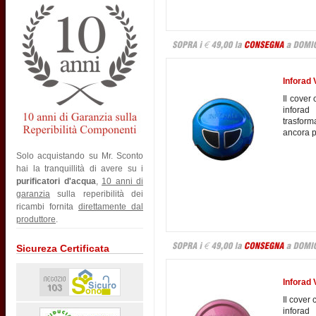
Inforad 
Il cover
inforad
trasfor
ancora pi
Solo acquistando su Mr. Sconto
hai la tranquillità di avere su i
purificatori d'acqua
,
10 anni di
garanzia
sulla reperibilità dei
ricambi fornita
direttamente dal
produttore
.
Sicureza Certificata
Inforad
Il cover
inforad