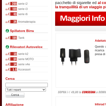
pacchetto di sigarette ed
al c
serie i2
la tranquillità di un viaggio
serie i3
serie i6
Aromaterapia
Spillatore Birra
Tank
Adattato
Rilevatori Autovelox
Questo a
ricarica
serie k2
presa di 
serie MOTO
serie v4e
Accessori
Cerca
Affiliazione
Inforad