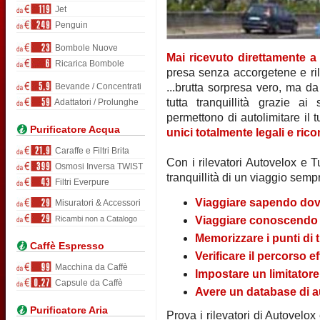
Jet
Penguin
Bombole Nuove
Mai ricevuto direttamente a
Ricarica Bombole
presa senza accorgetene e ril
Bevande / Concentrati
...brutta sorpresa vero, ma d
tutta tranquillità grazie a
Adattatori / Prolunghe
permettono di autolimitare il
Purificatore Acqua
unici totalmente legali e rico
Caraffe e Filtri Brita
Con i rilevatori Autovelox e T
Osmosi Inversa TWIST
tranquillità di un viaggio semp
Filtri Everpure
Viaggiare sapendo dove
Misuratori & Accessori
Ricambi non a Catalogo
Viaggiare conoscendo l
Memorizzare i punti di 
Caffè Espresso
Verificare il percorso e
Macchina da Caffè
Impostare un limitatore
Capsule da Caffè
Avere un database di a
Purificatore Aria
Prova i rilevatori di Autovelox