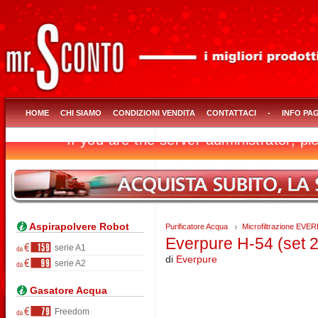
HOME
CHI SIAMO
CONDIZIONI VENDITA
CONTATTACI
-
INFO PA
Aspirapolvere Robot
Purificatore Acqua
Microfiltrazione EV
Everpure H-54 (set 2 
serie A1
di
Everpure
serie A2
Gasatore Acqua
Freedom