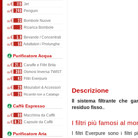
Jet
Penguin
Bombole Nuove
Ricarica Bombole
Bevande / Concentrati
Adattatori / Prolunghe
Purificatore Acqua
Caraffe e Filtri Brita
Osmosi Inversa TWIST
Filtri Everpure
Misuratori & Accessori
Descrizione
Ricambi non a Catalogo
Il sistema filtrante che g
Caffè Espresso
residuo fisso.
.
Macchina da Caffè
I filtri più famosi al m
Capsule da Caffè
I filtri Everpure sono i filt
Purificatore Aria