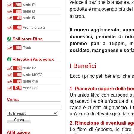
veloce filtrazione istantanea, 
serie i2
prodotta e rimuovendo più del 
serie i3
micron.
serie i6
Aromaterapia
Il nuovo agglomerato, appos
domestici, permette di ridu
Spillatore Birra
piombo pari a 15ppm, ino
Tank
ossidato, manganese e solfa
Rilevatori Autovelox
I Benefici
serie k2
serie MOTO
Ecco i principali benefici che s
serie v4e
Accessori
1. Piacevole sapore delle b
Un unico filtro con carbone att
Cerca
sgradevoli e dà un'acqua di q
calde e cubetti di ghiaccio. I 
un'acqua di elevate qualità or
2. Rimozione di eventuali ag
Le fibre di Asbesto, le fibre
Affiliazione