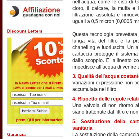
nell'acqua, come le cisti di G
cloro, il calcare, la muffa e 
filtrazione assoluta e rimuove
uguali a 0,5 micron (0,0005 m
Discount Letters
Questa tecnologia brevettata 
lunga vita del filtro e la p
chanelling e fuoriuscita. Un a
cartuccia protegge il sistem
dallo scoppio. E' allineato c
impedisce all'acqua di venire 
3. Qualità dell'acqua costan
Variazioni di pressione non po
la News Letter che ti Premia
(10% di sconto per 1 mail al mese)
accumulata nel filtro.
4. Rispetto delle regole relati
Una valvola di non ritorno all
siano trattenute dal filtro e non 
premi QUI per informazioni
5. Sostituzione della ca
sanitaria
La sostituzione della cartuccia
Garanzia