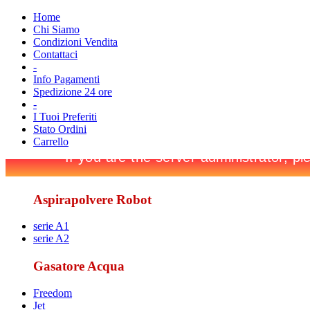
Home
Chi Siamo
Condizioni Vendita
Contattaci
-
Info Pagamenti
Spedizione 24 ore
-
I Tuoi Preferiti
Stato Ordini
Carrello
Aspirapolvere Robot
serie A1
serie A2
Gasatore Acqua
Freedom
Jet