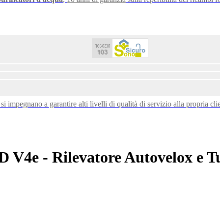
 impegnano a garantire alti livelli di qualità di servizio alla propria cli
4e - Rilevatore Autovelox e T