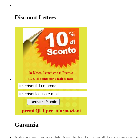
Discount Letters
la News Letter che ti Premia
(10% di sconto per 1 mail al mese)
premi QUI per informazioni
Garanzia
Solo acquistando su Mr. Sconto hai la tranquillità di avere su i
p