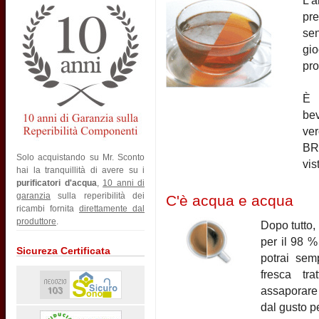
L'
pre
sen
gio
pro
È 
be
ver
BRI
Solo acquistando su Mr. Sconto
vis
hai la tranquillità di avere su i
purificatori d'acqua
,
10 anni di
garanzia
sulla reperibilità dei
C'è acqua e acqua
ricambi fornita
direttamente dal
produttore
.
Dopo tutto,
per il 98 %
Sicureza Certificata
potrai sem
fresca tra
assaporare 
dal gusto pe