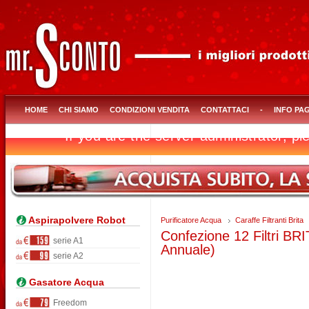
HOME
CHI SIAMO
CONDIZIONI VENDITA
CONTATTACI
-
INFO PA
Aspirapolvere Robot
Purificatore Acqua
Caraffe Filtranti Brita
Confezione 12 Filtri BR
serie A1
Annuale)
serie A2
Gasatore Acqua
Freedom