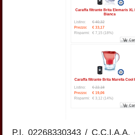
Caraffa filtrante Brita Elemaris XL
Bianca
Listino:
€ 40,32
Prezzo:
€ 33,17
Risparmi:
€ 7,15
(18%)
Caraffa filtrante Brita Marella Cool
Listino:
€ 22,18
Prezzo:
€ 19,06
Risparmi:
€ 3,12
(14%)
P.I. 02268330343 / C.C.I.A.A