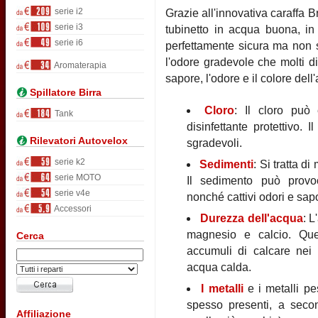
serie i2
Grazie all'innovativa caraffa B
serie i3
tubinetto in acqua buona, in 
serie i6
perfettamente sicura ma non s
l'odore gradevole che molti di
Aromaterapia
sapore, l'odore e il colore de
Spillatore Birra
Cloro
: Il cloro può 
Tank
disinfettante protettivo.
Rilevatori Autovelox
sgradevoli.
serie k2
Sedimenti
: Si tratta d
serie MOTO
Il sedimento può provoc
serie v4e
nonché cattivi odori e sap
Accessori
Durezza dell'acqua
: L
magnesio e calcio. Que
Cerca
accumuli di calcare nei b
acqua calda.
I metalli
e i metalli p
spesso presenti, a secon
Affiliazione