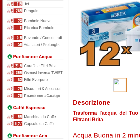
Jet
Penguin
Bombole Nuove
Ricarica Bombole
Bevande / Concentrati
Adattatori / Prolunghe
Purificatore Acqua
Caraffe e Filtri Brita
Osmosi Inversa TWIST
Filtri Everpure
Misuratori & Accessori
Ricambi non a Catalogo
Descrizione
Caffè Espresso
Trasforma l'acqua del Tuo 
Macchina da Caffè
Filtranti Brita
.
Capsule da Caffè
Acqua Buona in 2 minu
Purificatore Aria