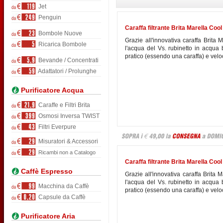
Jet
Penguin
Caraffa filtrante Brita Marella Cool 
Bombole Nuove
Grazie all'innovativa caraffa Brita 
Ricarica Bombole
l'acqua del Vs. rubinetto in acqua
pratico (essendo una caraffa) e velo
Bevande / Concentrati
Adattatori / Prolunghe
Purificatore Acqua
Caraffe e Filtri Brita
Osmosi Inversa TWIST
Filtri Everpure
Misuratori & Accessori
Ricambi non a Catalogo
Caraffa filtrante Brita Marella Cool 
Caffè Espresso
Grazie all'innovativa caraffa Brita 
l'acqua del Vs. rubinetto in acqua
Macchina da Caffè
pratico (essendo una caraffa) e velo
Capsule da Caffè
Purificatore Aria