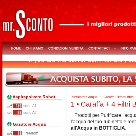
HOME
CHI SIAMO
CONDIZIONI VENDITA
CONTATTACI
-
INFO PA
Aspirapolvere Robot
Purificatore Acqua
Caraffe Filtranti Brita
1 • Caraffa + 4 Filtri B
serie A1
serie A2
Prodotti per Purificare l'acqu
l'acqua del tuo rubinetto e re
Gasatore Acqua
all'Acqua in BOTTIGLIA
.
Freedom