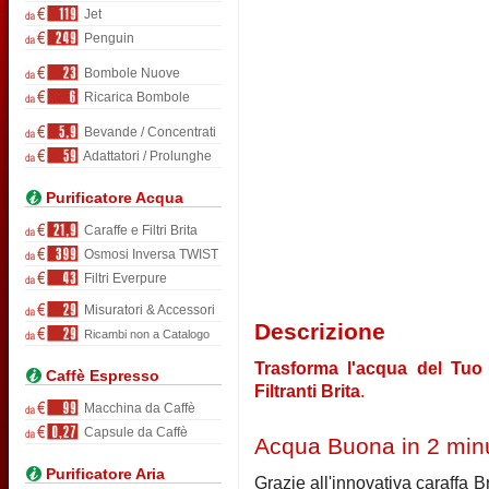
Jet
Penguin
Bombole Nuove
Ricarica Bombole
Bevande / Concentrati
Adattatori / Prolunghe
Purificatore Acqua
Caraffe e Filtri Brita
Osmosi Inversa TWIST
Filtri Everpure
Misuratori & Accessori
Descrizione
Ricambi non a Catalogo
Trasforma l'acqua del Tuo 
Caffè Espresso
Filtranti Brita
.
Macchina da Caffè
Capsule da Caffè
Acqua Buona in 2 minu
Purificatore Aria
Grazie all'innovativa caraffa B