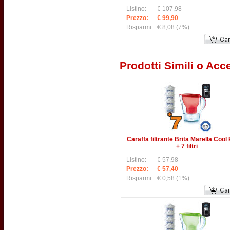
Listino:
€ 107,98
Prezzo:
€ 99,90
Risparmi:
€ 8,08
(7%)
Prodotti Simili o Acce
Caraffa filtrante Brita Marella Cool
+ 7 filtri
Listino:
€ 57,98
Prezzo:
€ 57,40
Risparmi:
€ 0,58
(1%)