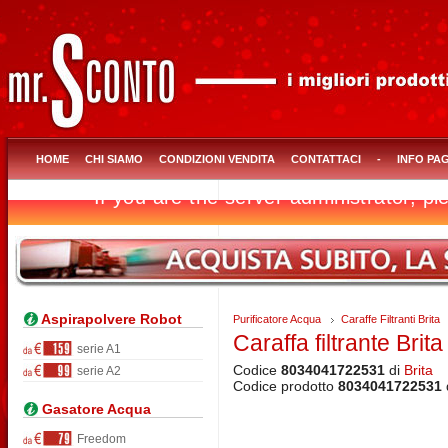
HOME
CHI SIAMO
CONDIZIONI VENDITA
CONTATTACI
-
INFO PA
Aspirapolvere Robot
Purificatore Acqua
Caraffe Filtranti Brita
Caraffa filtrante Brita
serie A1
Codice
8034041722531
di
Brita
serie A2
Codice prodotto
8034041722531
Gasatore Acqua
Freedom