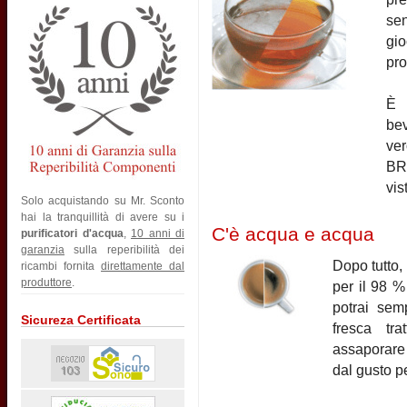
sen
gio
pro
È 
be
ver
BRI
vis
Solo acquistando su Mr. Sconto
hai la tranquillità di avere su i
C'è acqua e acqua
purificatori d'acqua
,
10 anni di
garanzia
sulla reperibilità dei
Dopo tutto,
ricambi fornita
direttamente dal
produttore
.
per il 98 %
potrai sem
Sicureza Certificata
fresca tra
assaporare 
dal gusto pe