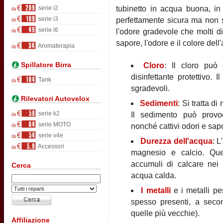
serie i2
tubinetto in acqua buona, in 
serie i3
perfettamente sicura ma non s
serie i6
l'odore gradevole che molti di
sapore, l'odore e il colore de
Aromaterapia
Spillatore Birra
Cloro
: Il cloro può 
disinfettante protettivo.
Tank
sgradevoli.
Rilevatori Autovelox
Sedimenti
: Si tratta d
serie k2
Il sedimento può provoc
serie MOTO
nonché cattivi odori e sap
serie v4e
Durezza dell'acqua
: L
Accessori
magnesio e calcio. Que
accumuli di calcare nei b
Cerca
acqua calda.
I metalli
e i metalli p
spesso presenti, a secon
quelle più vecchie).
Affiliazione