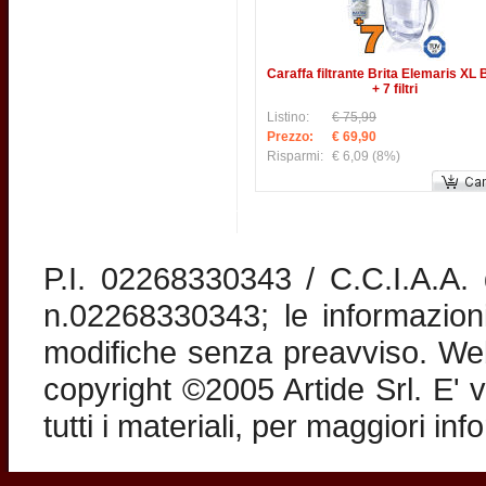
Caraffa filtrante Brita Elemaris XL
+ 7 filtri
Listino:
€ 75,99
Prezzo:
€ 69,90
Risparmi:
€ 6,09
(8%)
P.I. 02268330343 / C.C.I.A.A
n.02268330343; le informazion
modifiche senza preavviso. Web 
copyright ©2005 Artide Srl. E' v
tutti i materiali, per maggiori in