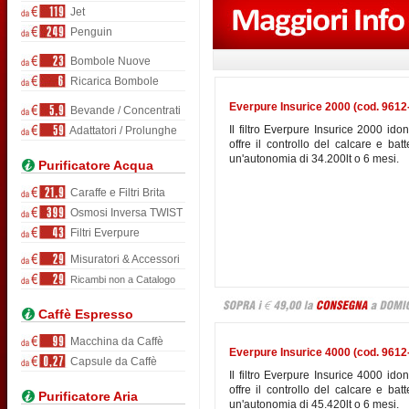
Jet
Penguin
Bombole Nuove
Ricarica Bombole
Everpure Insurice 2000 (cod. 9612
Bevande / Concentrati
Il filtro Everpure Insurice 2000 ido
Adattatori / Prolunghe
offre il controllo del calcare e bat
un'autonomia di 34.200lt o 6 mesi.
Purificatore Acqua
Caraffe e Filtri Brita
Osmosi Inversa TWIST
Filtri Everpure
Misuratori & Accessori
Ricambi non a Catalogo
Caffè Espresso
Macchina da Caffè
Everpure Insurice 4000 (cod. 9612
Capsule da Caffè
Il filtro Everpure Insurice 4000 ido
offre il controllo del calcare e bat
Purificatore Aria
un'autonomia di 45.420lt o 6 mesi.