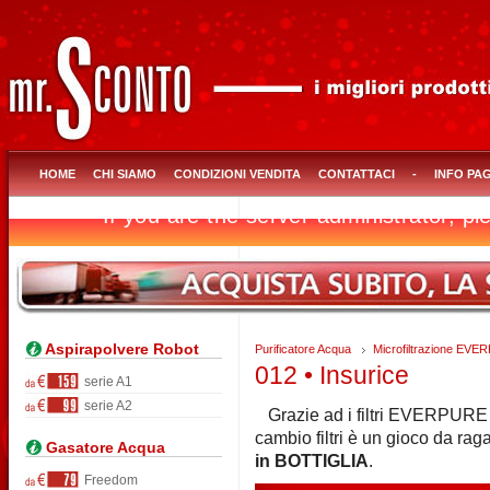
HOME
CHI SIAMO
CONDIZIONI VENDITA
CONTATTACI
-
INFO PA
Aspirapolvere Robot
Purificatore Acqua
Microfiltrazione EV
012 • Insurice
serie A1
serie A2
Grazie ad i filtri EVERPURE
cambio filtri è un gioco da rag
Gasatore Acqua
in BOTTIGLIA
.
Freedom