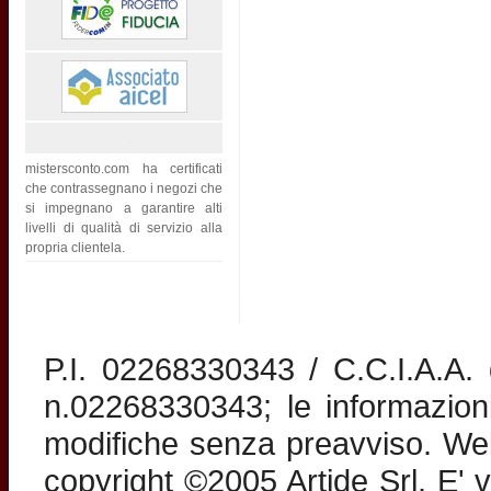
mistersconto.com ha certificati
che contrassegnano i negozi che
si impegnano a garantire alti
livelli di qualità di servizio alla
propria clientela.
P.I. 02268330343 / C.C.I.A.A
n.02268330343; le informazion
modifiche senza preavviso. Web 
copyright ©2005 Artide Srl. E' v