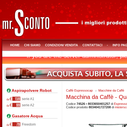
HOME
CHI SIAMO
CONDIZIONI VENDITA
CONTATTACI
-
INFO PA
Aspirapolvere Robot
Caffè Espressocap
Macchine da Caffè
Macchina da Caffè - Q
serie A1
Codice
74526 • 8033650401257
di
Espress
serie A2
Codice prodotto
8034041727208
di
misters
Gasatore Acqua
Freedom