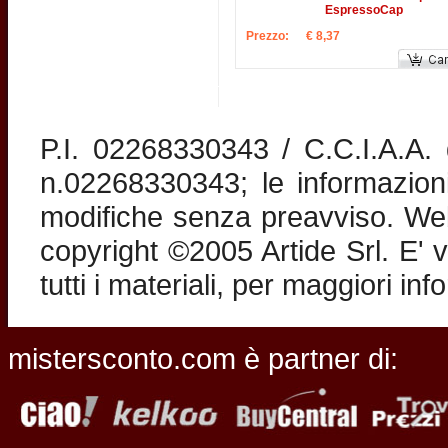
EspressoCap
Prezzo:
€ 8,37
P.I. 02268330343 / C.C.I.A.A
n.02268330343; le informazion
modifiche senza preavviso. Web 
copyright ©2005 Artide Srl. E' v
tutti i materiali, per maggiori in
mistersconto.com è partner di: