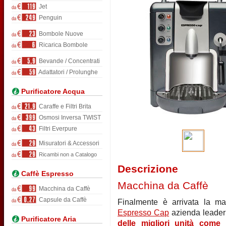
Jet
Penguin
Bombole Nuove
Ricarica Bombole
Bevande / Concentrati
Adattatori / Prolunghe
Purificatore Acqua
Caraffe e Filtri Brita
Osmosi Inversa TWIST
Filtri Everpure
Misuratori & Accessori
Ricambi non a Catalogo
Descrizione
Caffè Espresso
Macchina da Caffè
Macchina da Caffè
Capsule da Caffè
Finalmente è arrivata la ma
Espresso Cap
azienda leader
Purificatore Aria
delle migliori unità come