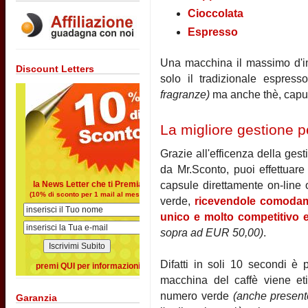
Cioccolata
Espresso
Una macchina il massimo d'imp
Discount Letters
solo il tradizionale espress
fragranze)
ma anche thè, capuc
La migliore gestione pe
Grazie all'efficenza della gesti
da Mr.Sconto, puoi effettuare
capsule direttamente on-line
la News Letter che ti Premia
(10% di sconto per 1 mail al mese)
verde,
ricevendole comodam
unico e molto competitivo e
sopra ad EUR 50,00)
.
Difatti in soli 10 secondi è p
premi QUI per informazioni
macchina del caffè viene et
numero verde
(anche presente
Garanzia