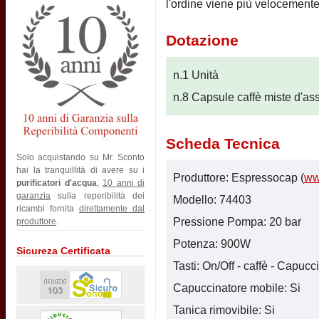
l'ordine viene più velocemente 
Dotazione
n.1 Unità
n.8 Capsule caffè miste d'as
Scheda Tecnica
Solo acquistando su Mr. Sconto
hai la tranquillità di avere su i
Produttore: Espressocap (
ww
purificatori d'acqua
,
10 anni di
garanzia
sulla reperibilità dei
Modello: 74403
ricambi fornita
direttamente dal
Pressione Pompa: 20 bar
produttore
.
Potenza: 900W
Sicureza Certificata
Tasti: On/Off - caffè - Capucc
Capuccinatore mobile: Si
Tanica rimovibile: Si