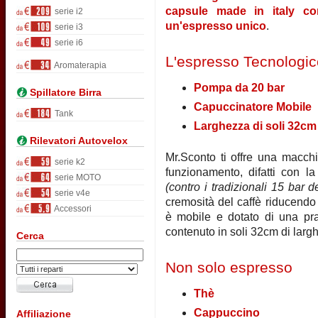
capsule made in italy con 
serie i2
un'espresso unico
.
serie i3
serie i6
L'espresso Tecnologic
Aromaterapia
Pompa da 20 bar
Spillatore Birra
Capuccinatore Mobile
Tank
Larghezza di soli 32cm
Rilevatori Autovelox
Mr.Sconto ti offre una macchi
serie k2
funzionamento, difatti con 
serie MOTO
(contro i tradizionali 15 bar 
serie v4e
cremosità del caffè riducendo 
Accessori
è mobile e dotato di una pra
contenuto in soli 32cm di larg
Cerca
Non solo espresso
Thè
Cappuccino
Affiliazione