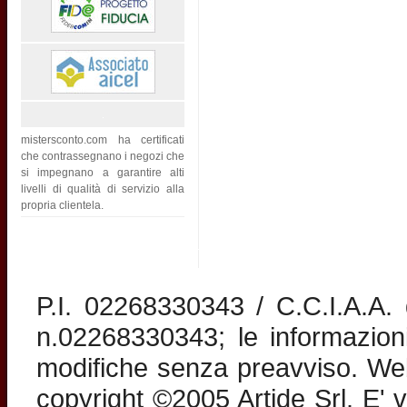
mistersconto.com ha certificati
che contrassegnano i negozi che
si impegnano a garantire alti
livelli di qualità di servizio alla
propria clientela.
P.I. 02268330343 / C.C.I.A.A
n.02268330343; le informazion
modifiche senza preavviso. Web 
copyright ©2005 Artide Srl. E' v