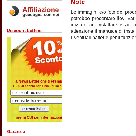
Note
Le immagini e/o foto dei prodot
potrebbe presentare lievi vari
iniziare ad installare e ad u
Discount Letters
attenzione il manuale di instal
Eventuali batterie per il funz
la News Letter che ti Premia
(10% di sconto per 1 mail al mese)
premi QUI per informazioni
Garanzia