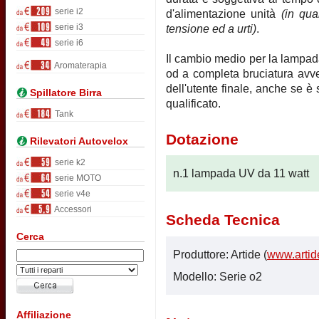
serie i2
d'alimentazione unità
(in qua
serie i3
tensione ed a urti)
.
serie i6
Il cambio medio per la lampad
Aromaterapia
od a completa bruciatura avve
dell'utente finale, anche se è 
Spillatore Birra
qualificato.
Tank
Dotazione
Rilevatori Autovelox
serie k2
n.1 lampada UV da 11 watt
serie MOTO
serie v4e
Accessori
Scheda Tecnica
Cerca
Produttore: Artide (
www.artide
Modello: Serie o2
Affiliazione