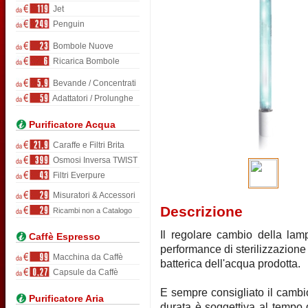
Jet
Penguin
Bombole Nuove
Ricarica Bombole
Bevande / Concentrati
Adattatori / Prolunghe
Purificatore Acqua
Caraffe e Filtri Brita
Osmosi Inversa TWIST
Filtri Everpure
Misuratori & Accessori
Descrizione
Ricambi non a Catalogo
Il regolare cambio della la
Caffè Espresso
performance di sterilizzazione
Macchina da Caffè
batterica dell'acqua prodotta.
Capsule da Caffè
E sempre consigliato il cambio
Purificatore Aria
durata è soggettiva al tempo di