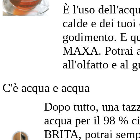
È l'uso dell'acq
calde e dei tuo
godimento. E qui
MAXA. Potrai avv
all'olfatto e al g
C'è acqua e acqua
Dopo tutto, una tazz
acqua per il 98 % ci
BRITA, potrai sempr