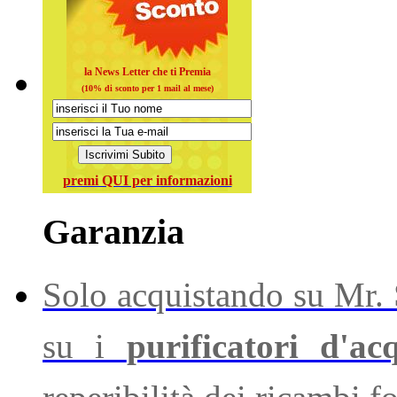
la News Letter che ti Premia
(10% di sconto per 1 mail al mese)
premi QUI per informazioni
Garanzia
Solo acquistando su Mr. S
su i
purificatori d'ac