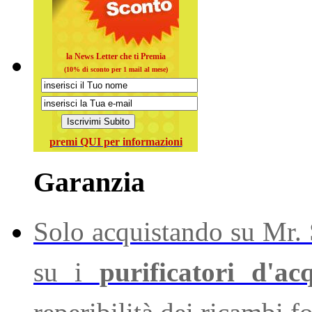
la News Letter che ti Premia
(10% di sconto per 1 mail al mese)
premi QUI per informazioni
Garanzia
Solo acquistando su Mr. S
su i
purificatori d'ac