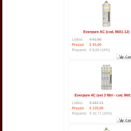
Everpure AC (cod. 9601-12)
Listino:
€ 51,00
Prezzo:
€ 43,00
Risparmi:
€ 8,00
(16%)
Everpure 4C (set 3 filtri - cod. 960
Listino:
€ 167,71
Prezzo:
€ 135,00
Risparmi:
€ 32,71
(20%)