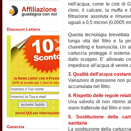
nell'acqua, come le cisti di G
cloro, il calcare, la muffa e 
filtrazione assoluta e rimuove
uguali a 0,5 micron (0,0005 m
Discount Letters
Questa tecnologia brevettata 
lunga vita del filtro e la p
chanelling e fuoriuscita. Un a
cartuccia protegge il sistem
dallo scoppio. E' allineato c
impedisce all'acqua di venire 
3. Qualità dell'acqua costan
la News Letter che ti Premia
Variazioni di pressione non po
(10% di sconto per 1 mail al mese)
accumulata nel filtro.
4. Rispetto delle regole relati
Una valvola di non ritorno all
siano trattenute dal filtro e non 
premi QUI per informazioni
5. Sostituzione della ca
sanitaria
Garanzia
La sostituzione della cartuccia