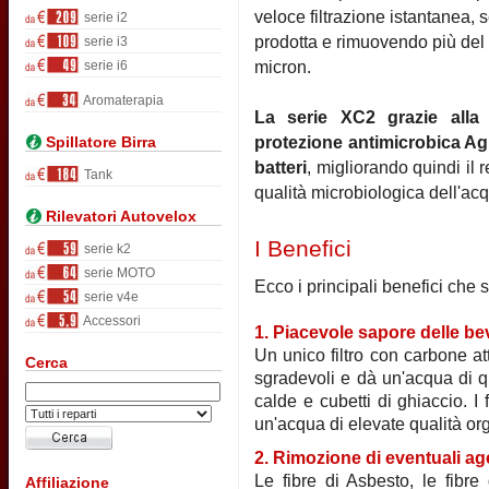
veloce filtrazione istantanea, 
serie i2
prodotta e rimuovendo più del 
serie i3
serie i6
micron.
Aromaterapia
La serie XC2 grazie alla p
Spillatore Birra
protezione antimicrobica Ag
batteri
, migliorando quindi il 
Tank
qualità microbiologica dell'ac
Rilevatori Autovelox
I Benefici
serie k2
serie MOTO
Ecco i principali benefici che s
serie v4e
Accessori
1. Piacevole sapore delle b
Un unico filtro con carbone att
Cerca
sgradevoli e dà un'acqua di q
calde e cubetti di ghiaccio. I 
un'acqua di elevate qualità or
2. Rimozione di eventuali ag
Le fibre di Asbesto, le fibre
Affiliazione