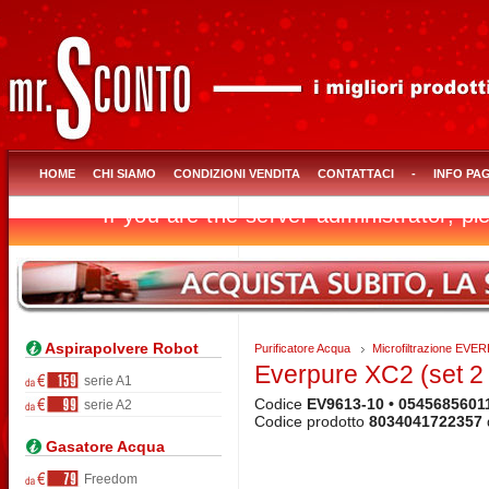
HOME
CHI SIAMO
CONDIZIONI VENDITA
CONTATTACI
-
INFO PA
Aspirapolvere Robot
Purificatore Acqua
Microfiltrazione EV
Everpure XC2 (set 2 f
serie A1
Codice
EV9613-10 • 0545685601
serie A2
Codice prodotto
8034041722357
Gasatore Acqua
Freedom