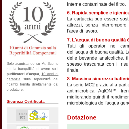
interne contaminate del filtro.
6. Rapida semplice e igienic
La cartuccia può essere sosti
attrezzi, senza interrompere
l'area di lavoro.
7. L'acqua di buona qualità 
Tutti gli operatori nel cam
dell'acqua di buona qualità. L
delle bevande analcoliche, il
spesso trascurata con il risu
Solo acquistando su Mr. Sconto
hai la tranquillità di avere su i
finale.
purificatori d'acqua
,
10 anni di
8. Massima sicurezza batteri
garanzia
sulla reperibilità dei
ricambi fornita
direttamente dal
La serie MC2 grazie alla partic
produttore
.
antimicrobica AgION™ frena 
migliorando quindi il rendiment
Sicureza Certificata
microbiologica dell'acqua gen
Dotazione