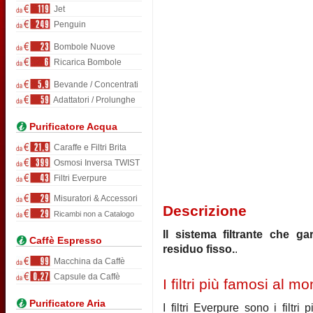
Jet
Penguin
Bombole Nuove
Ricarica Bombole
Bevande / Concentrati
Adattatori / Prolunghe
Purificatore Acqua
Caraffe e Filtri Brita
Osmosi Inversa TWIST
Filtri Everpure
Misuratori & Accessori
Descrizione
Ricambi non a Catalogo
Il sistema filtrante che g
Caffè Espresso
residuo fisso.
.
Macchina da Caffè
Capsule da Caffè
I filtri più famosi al m
Purificatore Aria
I filtri Everpure sono i filt