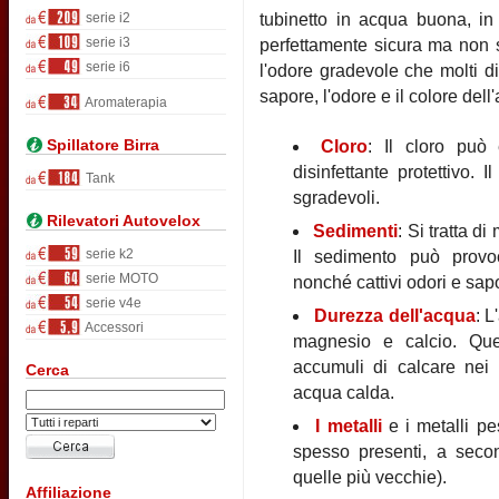
serie i2
tubinetto in acqua buona, in 
serie i3
perfettamente sicura ma non s
serie i6
l'odore gradevole che molti di
sapore, l'odore e il colore de
Aromaterapia
Spillatore Birra
Cloro
: Il cloro può 
disinfettante protettivo.
Tank
sgradevoli.
Rilevatori Autovelox
Sedimenti
: Si tratta d
serie k2
Il sedimento può provoc
serie MOTO
nonché cattivi odori e sap
serie v4e
Durezza dell'acqua
: L
Accessori
magnesio e calcio. Que
accumuli di calcare nei b
Cerca
acqua calda.
I metalli
e i metalli p
spesso presenti, a secon
quelle più vecchie).
Affiliazione