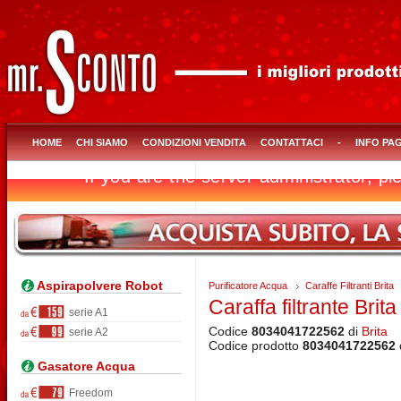
HOME
CHI SIAMO
CONDIZIONI VENDITA
CONTATTACI
-
INFO PA
Aspirapolvere Robot
Purificatore Acqua
Caraffe Filtranti Brita
Caraffa filtrante Brit
serie A1
Codice
8034041722562
di
Brita
serie A2
Codice prodotto
8034041722562
Gasatore Acqua
Freedom