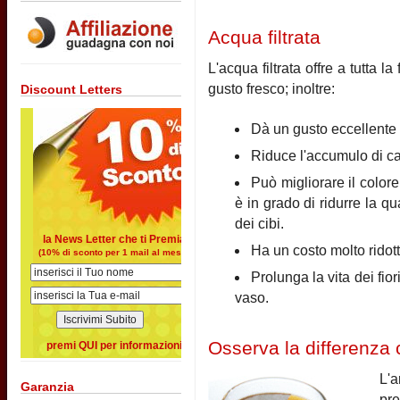
Acqua filtrata
L'acqua filtrata offre a tutta l
gusto fresco; inoltre:
Discount Letters
Dà un gusto eccellente a
Riduce l'accumulo di calc
Può migliorare il colore
è in grado di ridurre la q
dei cibi.
la News Letter che ti Premia
Ha un costo molto ridott
(10% di sconto per 1 mail al mese)
Prolunga la vita dei fior
vaso.
Osserva la differenza c
premi QUI per informazioni
L'
Garanzia
pre