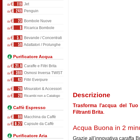
Jet
Penguin
Bombole Nuove
Ricarica Bombole
Bevande / Concentrati
Adattatori / Prolunghe
Purificatore Acqua
Caraffe e Filtri Brita
Osmosi Inversa TWIST
Filtri Everpure
Misuratori & Accessori
Descrizione
Ricambi non a Catalogo
Trasforma l'acqua del Tuo 
Caffè Espresso
Filtranti Brita
.
Macchina da Caffè
Capsule da Caffè
Acqua Buona in 2 minu
Purificatore Aria
Grazie all'innovativa caraffa B