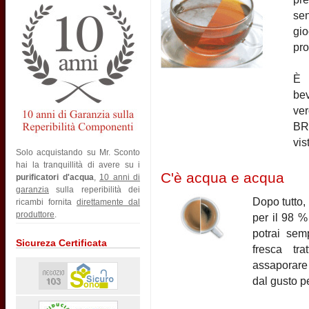
sen
gio
pro
È 
be
ver
BRI
vis
Solo acquistando su Mr. Sconto
hai la tranquillità di avere su i
C'è acqua e acqua
purificatori d'acqua
,
10 anni di
garanzia
sulla reperibilità dei
Dopo tutto,
ricambi fornita
direttamente dal
produttore
.
per il 98 %
potrai sem
Sicureza Certificata
fresca tra
assaporare 
dal gusto pe