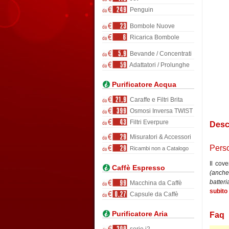
Penguin
Bombole Nuove
Ricarica Bombole
Bevande / Concentrati
Adattatori / Prolunghe
Purificatore Acqua
Caraffe e Filtri Brita
Osmosi Inversa TWIST
Filtri Everpure
Desc
Misuratori & Accessori
Perso
Ricambi non a Catalogo
Il cov
Caffè Espresso
(anche
batteri
Macchina da Caffè
subito 
Capsule da Caffè
Purificatore Aria
Faq