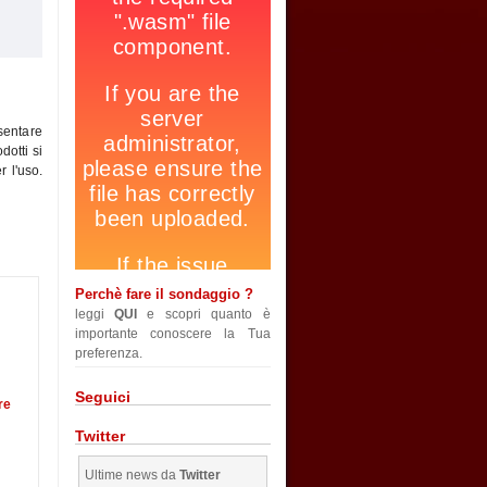
esentare
dotti si
r l'uso.
Perchè fare il sondaggio ?
leggi
QUI
e scopri quanto è
importante conoscere la Tua
preferenza.
Seguici
re
Twitter
Ultime news da
Twitter