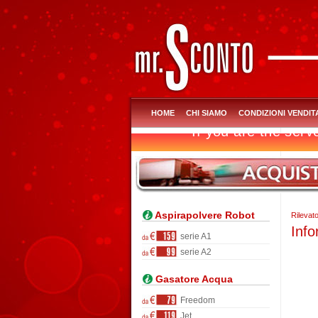
HOME
CHI SIAMO
CONDIZIONI VENDIT
Aspirapolvere Robot
Rilevat
Info
serie A1
serie A2
Gasatore Acqua
Freedom
Jet