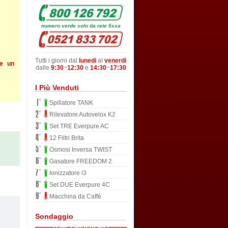
numero verde solo da rete fissa
Tutti i giorni dal
lunedi
al
venerdi
he un
dalle
9:30
~
12:30
e
14:30
~
17:30
I Più Venduti
Spillatore TANK
Rilevatore Autovelox K2
Set TRE Everpure AC
12 Filtri Brita
Osmosi Inversa TWIST
Gasatore FREEDOM 2
Ionizzatore i3
Set DUE Everpure 4C
Macchina da Caffè
Sondaggio