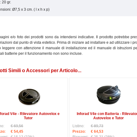
 20 gr.
sioni: Ø7,5 x 3 cm. ( l x h x p)
gini e/o foto dei prodotti sono da intendersi indicative. Il prodotto potrebbe pr
ariazioni dal punto di vista estetico. Prima di iniziare ad installare e ad utilizzare i pro
leggere con attenzione il manuale di installazione ed il manuale di istruzioni pe
li batterie per il funzionamento non sono incluse.
tti Simili o Accessori per Articolo...
nforad V4e - Rilevatore Autovelox e
Inforad V4e con Batteria - Rilevato
Tutor
Autovelox e Tutor
no:
€ 69,56
Listino:
€ 89,73
zo:
€ 54,45
Prezzo:
€ 64,53