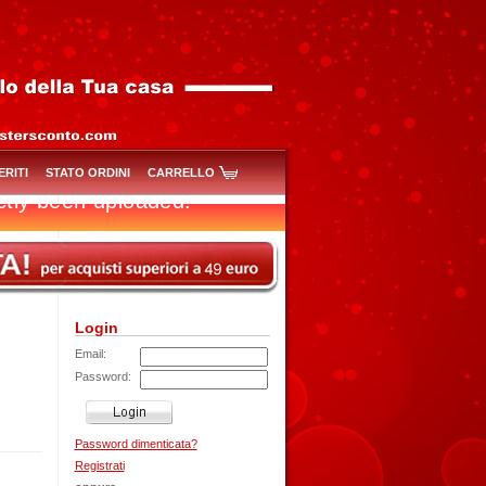
ERITI
STATO ORDINI
CARRELLO
Login
Email:
Password:
Password dimenticata?
Registrati