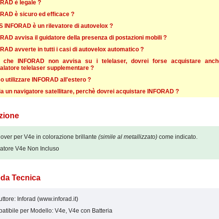
RAD è legale ?
RAD è sicuro ed efficace ?
PS INFORAD è un rilevatore di autovelox ?
AD avvisa il guidatore della presenza di postazioni mobili ?
AD avverte in tutti i casi di autovelox automatico ?
 che INFORAD non avvisa su i telelaser, dovrei forse acquistare anc
alatore telelaser supplementare ?
o utilizzare INFORAD all'estero ?
ia un navigatore satellitare, perchè dovrei acquistare INFORAD ?
zione
over per V4e in colorazione brillante
(simile al metallizzato)
come indicato.
vatore V4e Non Incluso
da Tecnica
ttore: Inforad (www.inforad.it)
tibile per Modello: V4e, V4e con Batteria