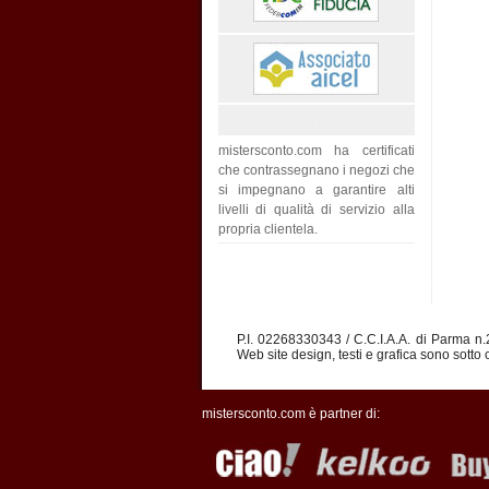
mistersconto.com ha certificati
che contrassegnano i negozi che
si impegnano a garantire alti
livelli di qualità di servizio alla
propria clientela.
P.I. 02268330343 / C.C.I.A.A. di Parma n
Web site design, testi e grafica sono sotto c
mistersconto.com è partner di: