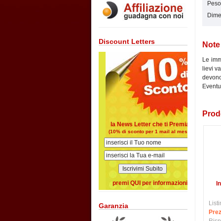
Peso:
Dimen
Discount Letters
Note
Le imma
lievi v
devono 
Eventua
Prodo
la News Letter che ti Premia
(10% di sconto per 1 mail al mese)
premi QUI per informazioni
I
Listi
Garanzia
Prez