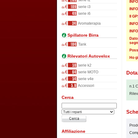
serie i2
INFO
serie i3
INFO
serie i6
Il G
Aromaterapia
INFOR
INFOR
Spillatore Birra
Dato
segn
Tank
Poss
Rilevatori Autovelox
Ho g
serie k2
serie MOTO
Dota
serie v4e
Accessori
n.1 C
Rile
Cerca
Sche
Produ
Affiliazione
Compa