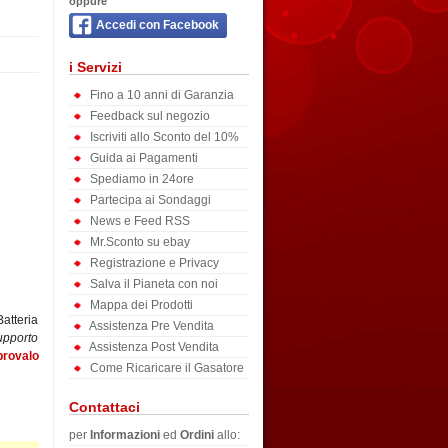
oppure
Accedi con Facebook
i Servizi
Fino a 10 anni di Garanzia
Feedback sul negozio
Iscriviti allo Sconto del 10%
Guida ai Pagamenti
Spediamo in 24ore
Partecipa ai Sondaggi
News e Feed RSS
Mr.Sconto su ebay
Registrazione e Privacy
Salva il Pianeta con noi
Mappa dei Prodotti
atteria
Assistenza Pre Vendita
upporto
Assistenza Post Vendita
provalo
Come Ricaricare il Gasatore
Contattaci
per
Informazioni
ed
Ordini
allo: