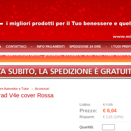
A
CONTATTACI
-
INFO PAGAMENTI
SPEDIZIONE 24 ORE
-
I TUOI PREF
ore Autovelox e Tutor
Accessori
rad V4e cover Rossa
Listino:
€ 7,05
Prezzo:
€ 6,04
Risparmi:
€ 1,01
(14%)
Quantità: