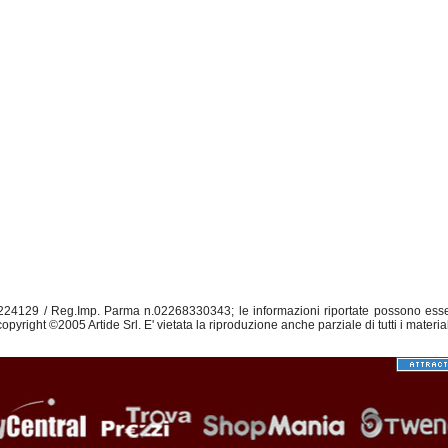
.224129 / Reg.Imp. Parma n.02268330343; le informazioni riportate possono ess
opyright ©2005 Artide Srl. E' vietata la riproduzione anche parziale di tutti i materia