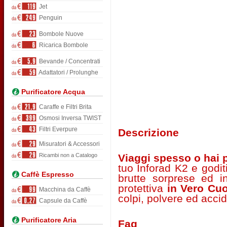
Jet
Penguin
Bombole Nuove
Ricarica Bombole
Bevande / Concentrati
Adattatori / Prolunghe
Purificatore Acqua
Caraffe e Filtri Brita
Osmosi Inversa TWIST
Filtri Everpure
Descrizione
Misuratori & Accessori
Viaggi spesso o hai 
Ricambi non a Catalogo
tuo Inforad K2 e godit
Caffè Espresso
brutte sorprese ed in 
protettiva
in Vero Cu
Macchina da Caffè
colpi, polvere ed accid
Capsule da Caffè
Purificatore Aria
Faq