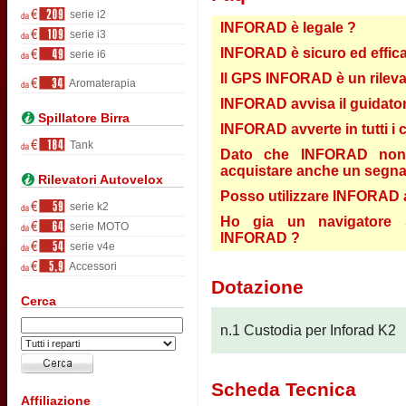
serie i2
INFORAD è legale ?
serie i3
INFORAD è sicuro ed effic
serie i6
Il GPS INFORAD è un rileva
Aromaterapia
INFORAD avvisa il guidator
Spillatore Birra
INFORAD avverte in tutti i 
Tank
Dato che INFORAD non a
acquistare anche un segnal
Rilevatori Autovelox
Posso utilizzare INFORAD a
serie k2
Ho gia un navigatore sa
serie MOTO
INFORAD ?
serie v4e
Accessori
Dotazione
Cerca
n.1 Custodia per Inforad K2
Scheda Tecnica
Affiliazione