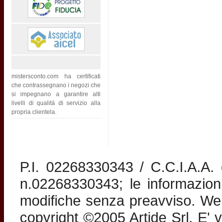
mistersconto.com ha certificati
che contrassegnano i negozi che
si impegnano a garantire alti
livelli di qualità di servizio alla
propria clientela.
P.I. 02268330343 / C.C.I.A.A
n.02268330343; le informazion
modifiche senza preavviso. Web 
copyright ©2005 Artide Srl. E' v