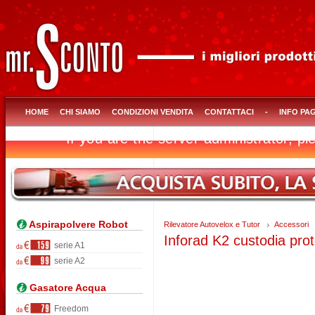
HOME
CHI SIAMO
CONDIZIONI VENDITA
CONTATTACI
-
INFO PA
Aspirapolvere Robot
Rilevatore Autovelox e Tutor
Accessori
Inforad K2 custodia prot
serie A1
serie A2
Gasatore Acqua
Freedom