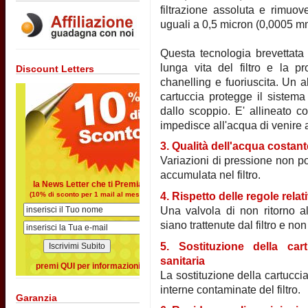
filtrazione assoluta e rimuove
uguali a 0,5 micron (0,0005 m
Questa tecnologia brevettata 
lunga vita del filtro e la p
Discount Letters
chanelling e fuoriuscita. Un a
cartuccia protegge il sistem
dallo scoppio. E' allineato c
impedisce all'acqua di venire 
3. Qualità dell'acqua costan
Variazioni di pressione non po
accumulata nel filtro.
la News Letter che ti Premia
4. Rispetto delle regole relati
(10% di sconto per 1 mail al mese)
Una valvola di non ritorno all
siano trattenute dal filtro e non 
5. Sostituzione della ca
sanitaria
premi QUI per informazioni
La sostituzione della cartuccia
interne contaminate del filtro.
Garanzia