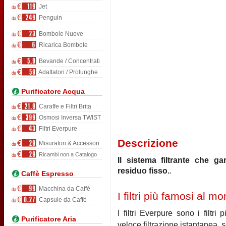
Jet
Penguin
Bombole Nuove
Ricarica Bombole
Bevande / Concentrati
Adattatori / Prolunghe
Purificatore Acqua
Caraffe e Filtri Brita
Osmosi Inversa TWIST
Filtri Everpure
Descrizione
Misuratori & Accessori
Ricambi non a Catalogo
Il sistema filtrante che g
residuo fisso.
.
Caffè Espresso
Macchina da Caffè
I filtri più famosi al m
Capsule da Caffè
I filtri Everpure sono i filt
Purificatore Aria
veloce filtrazione istantanea, 