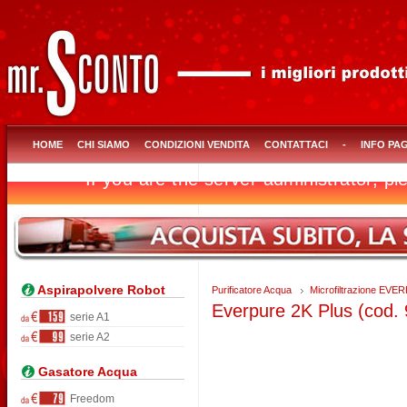
HOME
CHI SIAMO
CONDIZIONI VENDITA
CONTATTACI
-
INFO PA
Aspirapolvere Robot
Purificatore Acqua
Microfiltrazione EV
Everpure 2K Plus (cod.
serie A1
serie A2
Gasatore Acqua
Freedom