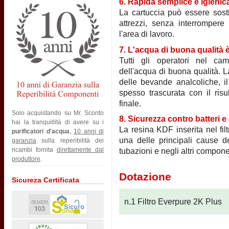
6. Rapida semplice e igienic
La cartuccia può essere sosti
attrezzi, senza interrompere
l'area di lavoro.
7. L'acqua di buona qualità 
Tutti gli operatori nel cam
dell'acqua di buona qualità. L
delle bevande analcoliche, il
spesso trascurata con il risu
finale.
Solo acquistando su Mr. Sconto
8. Sicurezza contro batteri e
hai la tranquillità di avere su i
La resina KDF inserita nel filt
purificatori d'acqua
,
10 anni di
una delle principali cause de
garanzia
sulla reperibilità dei
ricambi fornita
direttamente dal
tubazioni e negli altri compon
produttore
.
Dotazione
Sicureza Certificata
n.1 Filtro Everpure 2K Plus