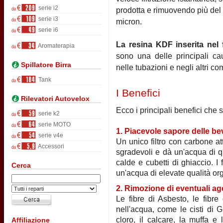
serie i2
prodotta e rimuovendo più del 
serie i3
micron.
serie i6
La resina KDF inserita nel fi
Aromaterapia
sono una delle principali ca
Spillatore Birra
nelle tubazioni e negli altri 
Tank
I Benefici
Rilevatori Autovelox
Ecco i principali benefici che s
serie k2
serie MOTO
1. Piacevole sapore delle b
serie v4e
Un unico filtro con carbone att
Accessori
sgradevoli e dà un'acqua di q
calde e cubetti di ghiaccio. I 
Cerca
un'acqua di elevate qualità or
2. Rimozione di eventuali ag
Le fibre di Asbesto, le fibre
nell'acqua, come le cisti di G
cloro, il calcare, la muffa e 
Affiliazione