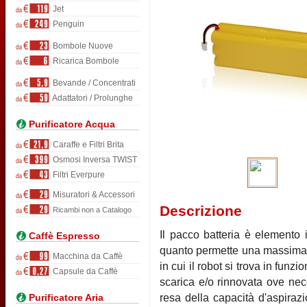
Jet
Penguin
Bombole Nuove
Ricarica Bombole
Bevande / Concentrati
Adattatori / Prolunghe
Purificatore Acqua
Caraffe e Filtri Brita
Osmosi Inversa TWIST
Filtri Everpure
Misuratori & Accessori
Descrizione
Ricambi non a Catalogo
Il pacco batteria è elemento 
Caffè Espresso
quanto permette una massima r
Macchina da Caffè
in cui il robot si trova in funzi
Capsule da Caffè
scarica e/o rinnovata ove nec
resa della capacità d'aspirazi
Purificatore Aria