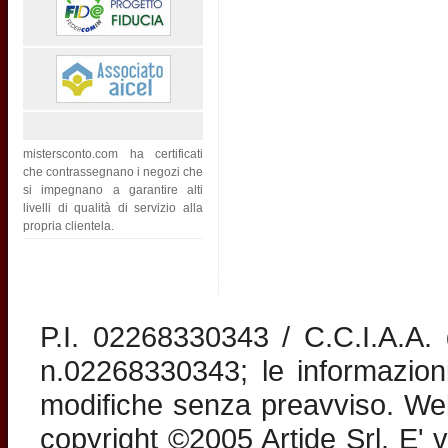
mistersconto.com ha certificati
che contrassegnano i negozi che
si impegnano a garantire alti
livelli di qualità di servizio alla
propria clientela.
P.I. 02268330343 / C.C.I.A.A
n.02268330343; le informazion
modifiche senza preavviso. Web 
copyright ©2005 Artide Srl. E' v