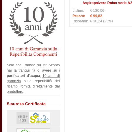
Aspirapolvere Robot serie A
Listino:
€ 130,06
Prezzo:
€ 99,82
Risparmi:
€ 30,24
(23%)
Solo acquistando su Mr. Sconto
hai la tranquillità di avere su i
purificatori d'acqua
,
10 anni di
garanzia
sulla reperibilità dei
ricambi fornita
direttamente dal
produttore
.
Sicureza Certificata