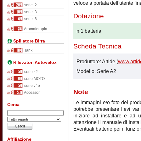
veloce a portata dell'utente fin
serie i2
serie i3
Dotazione
serie i6
Aromaterapia
n.1 batteria
Spillatore Birra
Scheda Tecnica
Tank
Produttore: Artide (
www.artide
Rilevatori Autovelox
Modello: Serie A2
serie k2
serie MOTO
serie v4e
Note
Accessori
Le immagini e/o foto dei prodot
Cerca
potrebbe presentare lievi vari
iniziare ad installare e ad u
attenzione il manuale di instal
Eventuali batterie per il funz
Affiliazione