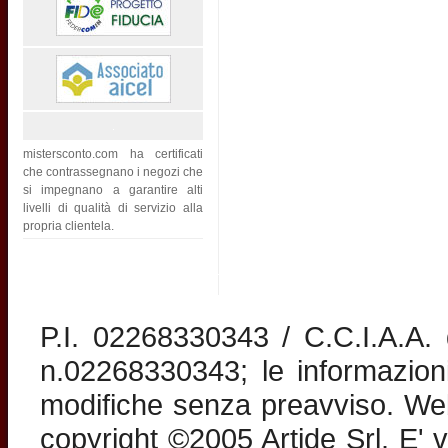
mistersconto.com ha certificati
che contrassegnano i negozi che
si impegnano a garantire alti
livelli di qualità di servizio alla
propria clientela.
P.I. 02268330343 / C.C.I.A.A
n.02268330343; le informazion
modifiche senza preavviso. Web 
copyright ©2005 Artide Srl. E' v