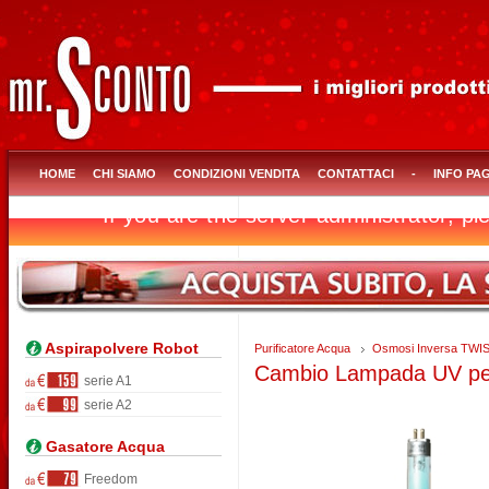
HOME
CHI SIAMO
CONDIZIONI VENDITA
CONTATTACI
-
INFO PA
Aspirapolvere Robot
Purificatore Acqua
Osmosi Inversa TWI
Cambio Lampada UV pe
serie A1
serie A2
Gasatore Acqua
Freedom