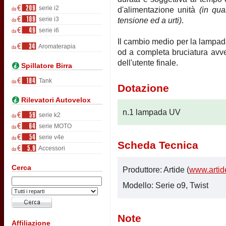
serie i2
d'alimentazione unità
(in qua
serie i3
tensione ed a urti)
.
serie i6
Il cambio medio per la lampad
Aromaterapia
od a completa bruciatura avve
dell'utente finale.
Spillatore Birra
Tank
Dotazione
Rilevatori Autovelox
n.1 lampada UV
serie k2
serie MOTO
serie v4e
Scheda Tecnica
Accessori
Cerca
Produttore: Artide (
www.artide
Modello: Serie o9, Twist
Note
Affiliazione