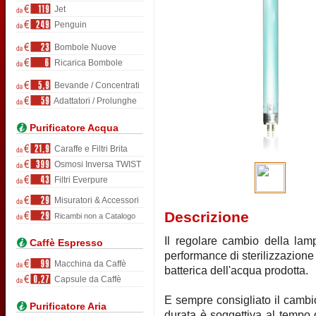
Jet
Penguin
Bombole Nuove
Ricarica Bombole
Bevande / Concentrati
Adattatori / Prolunghe
Purificatore Acqua
Caraffe e Filtri Brita
Osmosi Inversa TWIST
Filtri Everpure
Misuratori & Accessori
Descrizione
Ricambi non a Catalogo
Il regolare cambio della la
Caffè Espresso
performance di sterilizzazione
Macchina da Caffè
batterica dell'acqua prodotta.
Capsule da Caffè
E sempre consigliato il cambio
Purificatore Aria
durata è soggettiva al tempo di