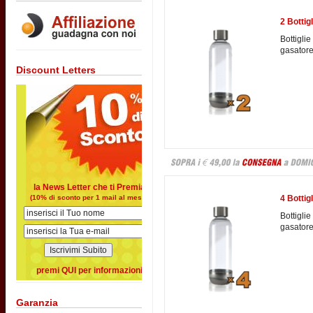
2 Bottig
Bottigli
gasatore
Discount Letters
la News Letter che ti Premia
(10% di sconto per 1 mail al mese)
4 Bottig
Bottigli
gasatore
premi QUI per informazioni
Garanzia