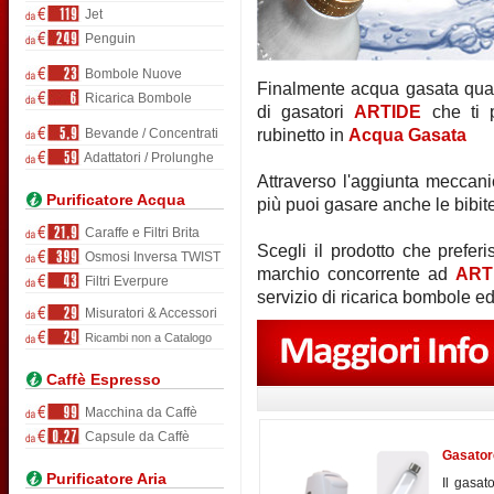
Jet
Penguin
Bombole Nuove
Finalmente acqua gasata quan
Ricarica Bombole
di gasatori
ARTIDE
che ti p
Bevande / Concentrati
rubinetto in
Acqua Gasata
Adattatori / Prolunghe
Attraverso l'aggiunta meccani
Purificatore Acqua
più puoi gasare anche le bibit
Caraffe e Filtri Brita
Scegli il prodotto che prefer
Osmosi Inversa TWIST
marchio concorrente ad
ART
Filtri Everpure
servizio di ricarica bombole e
Misuratori & Accessori
Ricambi non a Catalogo
Caffè Espresso
Macchina da Caffè
Capsule da Caffè
Gasator
Purificatore Aria
Il gasa