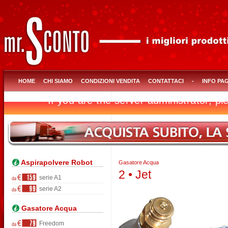
HOME
CHI SIAMO
CONDIZIONI VENDITA
CONTATTACI
-
INFO PA
Aspirapolvere Robot
Gasatore Acqua
2 • Jet
serie A1
serie A2
Gasatore Acqua
Freedom