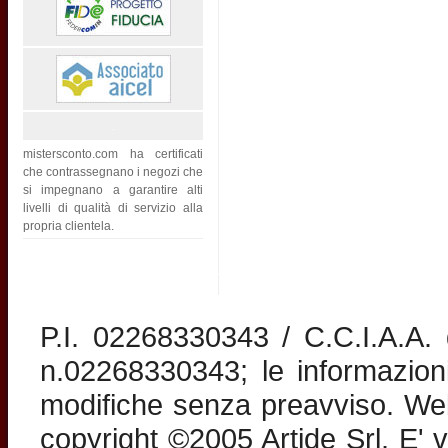
mistersconto.com ha certificati
che contrassegnano i negozi che
si impegnano a garantire alti
livelli di qualità di servizio alla
propria clientela.
P.I. 02268330343 / C.C.I.A.A
n.02268330343; le informazion
modifiche senza preavviso. Web 
copyright ©2005 Artide Srl. E' v