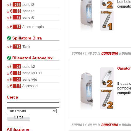
bombole
serie i2
compatib
serie i3
serie i6
Aromaterapia
Spillatore Birra
Tank
Rilevatori Autovelox
serie k2
Gasator
serie MOTO
serie v4e
Il gasa
Accessori
bombole
compatib
Cerca
Affiliazione